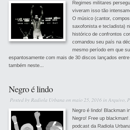
Regimes militares perseg
viveram isso tão intensam
O músico (cantor, composito
saxofonista e tecladista) 
histórico de confrontos co
comandou seu país na déc
mesmo período em que sua
espantosamente com mais de 30 discos lançados entre
também neste...
Negro é lindo
Posted by
Radiola Urbana
on maio 25, 2016 in
Arquivo
,
P
Negro é lindo! Blackman in
Negro! Free up blackman! 
podcast da Radiola Urbana