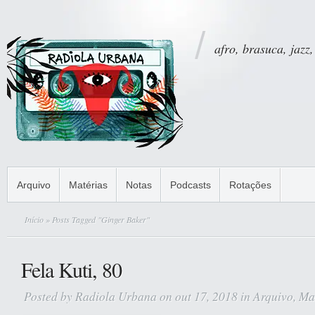
afro, brasuca, jazz,
Arquivo
Matérias
Notas
Podcasts
Rotações
Início
» Posts Tagged "Ginger Baker"
Fela Kuti, 80
Posted by
Radiola Urbana
on out 17, 2018 in
Arquivo
,
Ma