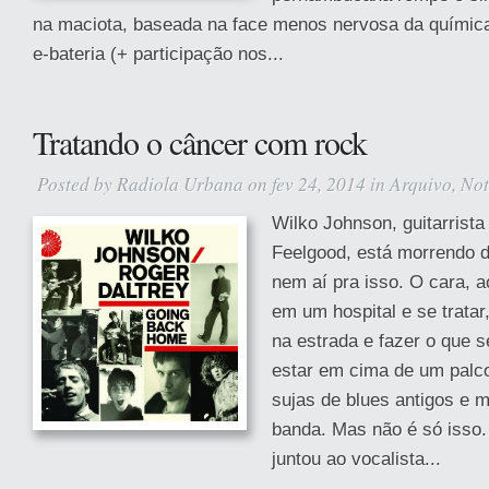
na maciota, baseada na face menos nervosa da química 
e-bateria (+ participação nos...
Tratando o câncer com rock
Posted by
Radiola Urbana
on fev 24, 2014 in
Arquivo
,
Not
Wilko Johnson, guitarrista
Feelgood, está morrendo d
nem aí pra isso. O cara, a
em um hospital e se tratar
na estrada e fazer o que 
estar em cima de um palc
sujas de blues antigos e 
banda. Mas não é só isso
juntou ao vocalista...