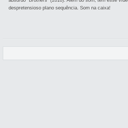
absurdo “Brothers” (2010). Além do som, tem esse víd
despretensioso plano sequência. Som na caixa!