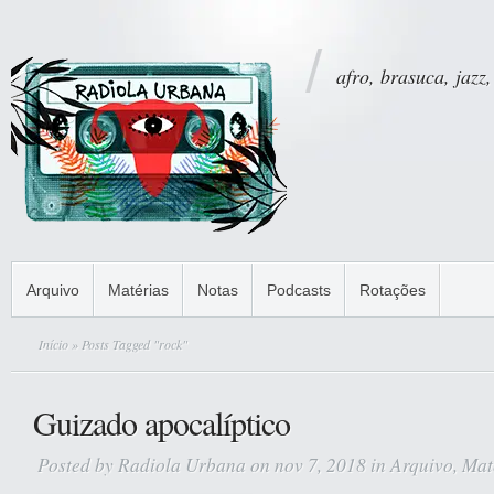
afro, brasuca, jazz,
Arquivo
Matérias
Notas
Podcasts
Rotações
Início
» Posts Tagged "rock"
Guizado apocalíptico
Posted by
Radiola Urbana
on nov 7, 2018 in
Arquivo
,
Mat