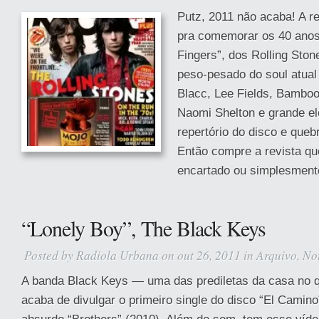
Putz, 2011 não acaba! A re
pra comemorar os 40 anos 
Fingers”, dos Rolling Ston
peso-pesado do soul atual
Blacc, Lee Fields, Bambo
Naomi Shelton e grande el
repertório do disco e queb
Então compre a revista qu
encartado ou simplesmente
“Lonely Boy”, The Black Keys
Posted by
Radiola Urbana
on out 26, 2011 in
Arquivo
,
No
A banda Black Keys — uma das prediletas da casa no q
acaba de divulgar o primeiro single do disco “El Camin