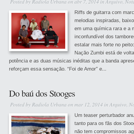
Posted by
Radiola Urbana
on abr 7, 2014 in
Arquivo
,
Not
Riffs de guitarra com marc
melodias inspiradas, baixo
em uma química rara e a
inconfundível dos tambore
estalar mais forte no peito
Nação Zumbi está de volt
potência e as duas músicas inéditas que a banda apres
reforçam essa sensação. “Foi de Amor” e...
Do baú dos Stooges
Posted by
Radiola Urbana
on mar 12, 2014 in
Arquivo
,
No
Um teaser perturbador anu
tanto para os fãs dos Stoo
não tem compromissos ag