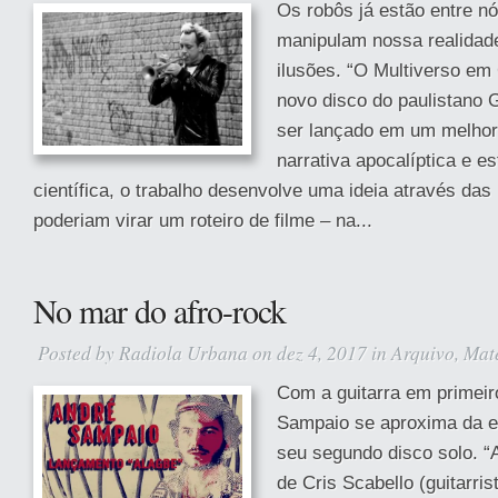
Os robôs já estão entre n
manipulam nossa realidad
ilusões. “O Multiverso em 
novo disco do paulistano 
ser lançado em um melh
narrativa apocalíptica e es
científica, o trabalho desenvolve uma ideia através das
poderiam virar um roteiro de filme – na...
No mar do afro-rock
Posted by
Radiola Urbana
on dez 4, 2017 in
Arquivo
,
Mat
Com a guitarra em primeir
Sampaio se aproxima da es
seu segundo disco solo. “
de Cris Scabello (guitarris