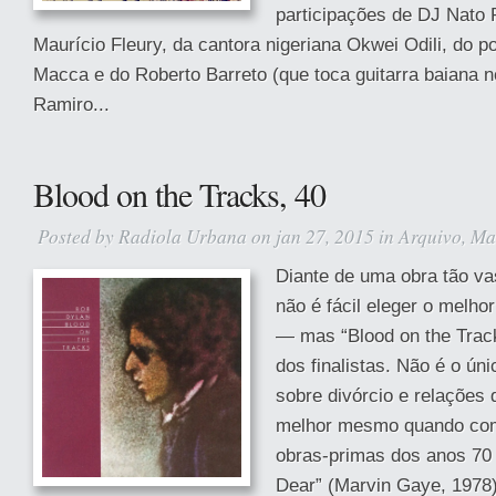
participações de DJ Nato P
Maurício Fleury, da cantora nigeriana Okwei Odili, do p
Macca e do Roberto Barreto (que toca guitarra baiana 
Ramiro...
Blood on the Tracks, 40
Posted by
Radiola Urbana
on jan 27, 2015 in
Arquivo
,
Ma
Diante de uma obra tão vas
não é fácil eleger o melho
— mas “Blood on the Trac
dos finalistas. Não é o úni
sobre divórcio e relações
melhor mesmo quando com
obras-primas dos anos 70
Dear” (Marvin Gaye, 1978)