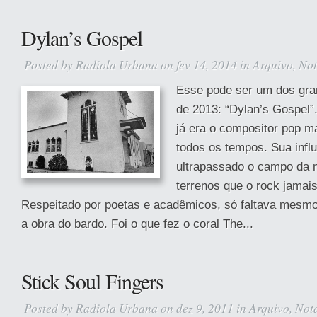
Dylan’s Gospel
Posted by
Radiola Urbana
on fev 14, 2014 in
Arquivo
,
Not
Esse pode ser um dos gra
de 2013: “Dylan’s Gospel”
já era o compositor pop m
todos os tempos. Sua infl
ultrapassado o campo da m
terrenos que o rock jamais
Respeitado por poetas e acadêmicos, só faltava mesmo
a obra do bardo. Foi o que fez o coral The...
Stick Soul Fingers
Posted by
Radiola Urbana
on dez 9, 2011 in
Arquivo
,
Not