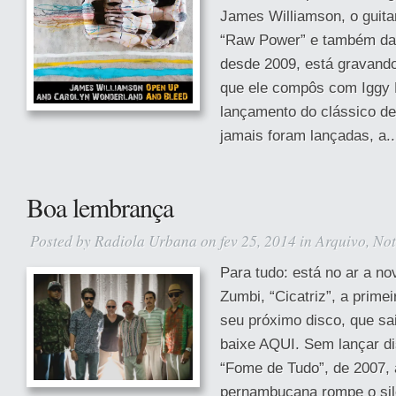
James Williamson, o guita
“Raw Power” e também da 
desde 2009, está gravand
que ele compôs com Iggy 
lançamento do clássico de
jamais foram lançadas, a..
Boa lembrança
Posted by
Radiola Urbana
on fev 25, 2014 in
Arquivo
,
Not
Para tudo: está no ar a n
Zumbi, “Cicatriz”, a primei
seu próximo disco, que sa
baixe AQUI. Sem lançar d
“Fome de Tudo”, de 2007,
pernambucana rompe o sil