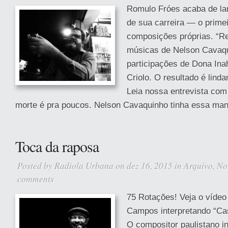
Romulo Fróes acaba de la
de sua carreira — o prime
composições próprias. “Re
músicas de Nelson Cavaqu
participações de Dona Ina
Criolo. O resultado é lind
Leia nossa entrevista com
morte é pra poucos. Nelson Cavaquinho tinha essa ma
Toca da raposa
Posted by
Radiola Urbana
on dez 16, 2015 in
Arquivo
,
No
comments
75 Rotações! Veja o vídeo
Campos interpretando “Ca
O compositor paulistano in