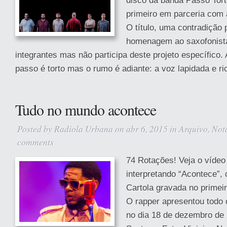
disco da banda Passo Tort
primeiro em parceria com 
O título, uma contradição 
homenagem ao saxofonista
integrantes mas não participa deste projeto específico. 
passo é torto mas o rumo é adiante: a voz lapidada e ri
Tudo no mundo acontece
Posted by
Radiola Urbana
on abr 6, 2015 in
Arquivo
,
Not
comments
74 Rotações! Veja o víde
interpretando “Acontece”,
Cartola gravada no primei
O rapper apresentou todo 
no dia 18 de dezembro de