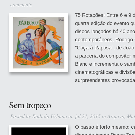
comments
75 Rotações! Entre 6 e 9 
quarta edição do evento q
discos lançados há 40 anos
contemporâneos. Rodrigo 
“Caça à Raposa”, de João
a parceria do compositor m
Blanc e incrementa o sam
cinematográficas e divisõe
surpreendentes provocada
Sem tropeço
Posted by
Radiola Urbana
on jul 21, 2015 in
Arquivo
,
Mat
O passo é torto mesmo: ca