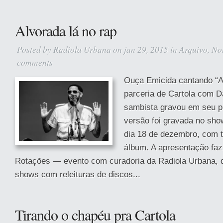
Alvorada lá no rap
Posted by
Radiola Urbana
on jan 29, 2015 in
Arquivo
,
No
comments
Ouça Emicida cantando “Al
parceria de Cartola com D
sambista gravou em seu p
versão foi gravada no sho
dia 18 de dezembro, com t
álbum. A apresentação faz 
Rotações — evento com curadoria da Radiola Urbana,
shows com releituras de discos...
Tirando o chapéu pra Cartola