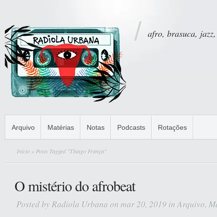
afro, brasuca, jazz,
Arquivo
Matérias
Notas
Podcasts
Rotações
Início
» Posts Tagged "Thiago França"
O mistério do afrobeat
Posted by
Radiola Urbana
on mar 20, 2019 in
Arquivo
,
Ma