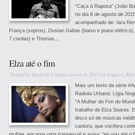
“Caça à Raposa” (João Bos
no dia 6 de agosto de 201
acompanhado de: Iara Ren
França (sopros), Dustan Gallas (baixo e piano elétrico),
7 cordas) e Thomas...
Elza até o fim
Posted by
Radiola Urbana
on nov 6, 2015 in
Arquivo
,
Mat
Mais um texto da série #
Radiola Urbana: Lígia Nog
“A Mulher do Fim do Mundo
trabalho de Elza Soares. E
disco só de músicas inédit
cantora, que vocifera contr
mulher, encarna uma transexual e avisa: “eu vou até o 