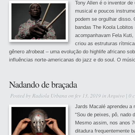
Tony Allen é o inventor d
musical e poucos instrum
podem se orgulhar disso. 
bandas The Koola Lobitos 
acompanhavam Fela Kuti, o
criou as estruturas rítmic
gênero afrobeat – uma evolução do highlife africano so
influências norte-americanas do jazz e do soul. O músic
Nadando de braçada
Posted by
Radiola Urbana
on fev 13, 2019 in
Arquivo
|
0 
Jards Macalé aprendeu a 
“Sou de peixes, pô, nado 
Mesmo assim, nos anos 70
ditadura frequentemente b