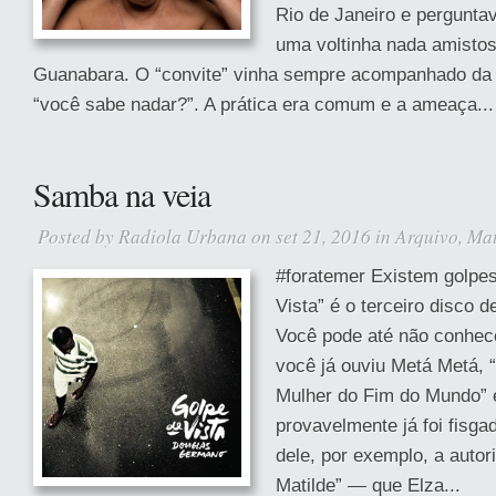
Rio de Janeiro e pergunta
uma voltinha nada amistos
Guanabara. O “convite” vinha sempre acompanhado da 
“você sabe nadar?”. A prática era comum e a ameaça...
Samba na veia
Posted by
Radiola Urbana
on set 21, 2016 in
Arquivo
,
Mat
#foratemer Existem golpes
Vista” é o terceiro disco
Você pode até não conhec
você já ouviu Metá Metá, 
Mulher do Fim do Mundo” 
provavelmente já foi fisga
dele, por exemplo, a autor
Matilde” — que Elza...