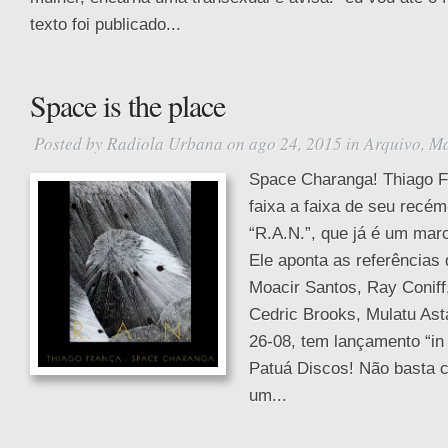
texto foi publicado...
Space is the place
Posted by
Radiola Urbana
on ago 24, 2015 in
Arquivo
,
Ma
Space Charanga! Thiago F
faixa a faixa de seu recém
“R.A.N.”, que já é um marc
Ele aponta as referências
Moacir Santos, Ray Coniff
Cedric Brooks, Mulatu As
26-08, tem lançamento “in 
Patuá Discos! Não basta 
um...