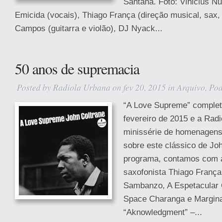
Santana. Foto: Vinicius N
Emicida (vocais), Thiago França (direção musical, sax, 
Campos (guitarra e violão), DJ Nyack...
50 anos de supremacia
Posted by
Radiola Urbana
on fev 20, 2015 in
Arquivo
,
Pod
“A Love Supreme” comple
fevereiro de 2015 e a Radi
minissérie de homenagen
sobre este clássico de Jo
programa, contamos com a
saxofonista Thiago França
Sambanzo, A Espetacular 
Space Charanga e Margina
“Aknowledgment” –...