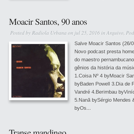
Moacir Santos, 90 anos
Posted by
Radiola Urbana
on jul 25, 2016 in
Arquivo
,
Pod
Salve Moacir Santos (26/0
Novo podcast presta hom
do maestro pernambucano
gênios da história da mús
1.Coisa Nº 4 byMoacir Sa
byBaden Powell 3.Dia de 
Vandré 4.Berimbau byViní
5.Nanã bySérgio Mendes 
byOs...
Transe mandingo