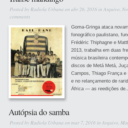
Posted by
Radiola Urbana
on abr 26, 2016 in
Arquivo
,
No
comments
Goma-Gringa ataca novam
fonográfico paulistano, fu
Frédéric Thiphagne e Mat
2013, trabalha em duas fre
música brasileira contemp
discos de Metá Metá, Juça
Campos, Thiago França e 
e no relançamento de rarid
África — as reedições de..
Autópsia do samba
Posted by
Radiola Urbana
on mar 7, 2016 in
Arquivo
,
Mat