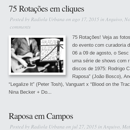
75 Rotações em cliques
Posted by
Radiola Urbana
on ago 17, 2015 in
Arquivo
,
No
comments
75 Rotações! Veja as foto
do evento com curadoria 
06 a 09 de agosto, o Sesc
uma série de shows com r
discos de 1975: Rodrigo 
Raposa” (João Bosco), An
“Legalize It” (Peter Tosh), Vanguart x “Blood on the Tra
Nina Becker + Do...
Raposa em Campos
Posted by
Radiola Urbana
on jul 27, 2015 in
Arquivo
,
Mat