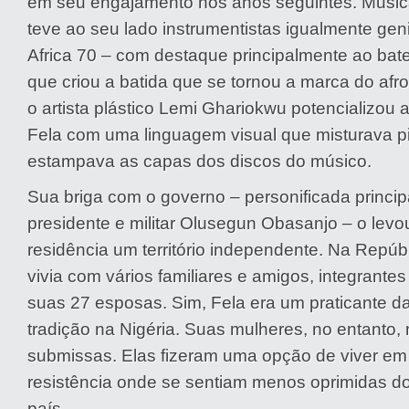
em seu engajamento nos anos seguintes. Musica
teve ao seu lado instrumentistas igualmente gen
Africa 70 – com destaque principalmente ao bater
que criou a batida que se tornou a marca do afr
o artista plástico Lemi Ghariokwu potencializo
Fela com uma linguagem visual que misturava pi
estampava as capas dos discos do músico.
Sua briga com o governo – personificada princi
presidente e militar Olusegun Obasanjo – o levo
residência um território independente. Na Repúbl
vivia com vários familiares e amigos, integrante
suas 27 esposas. Sim, Fela era um praticante d
tradição na Nigéria. Suas mulheres, no entanto,
submissas. Elas fizeram uma opção de viver em 
resistência onde se sentiam menos oprimidas do
país.