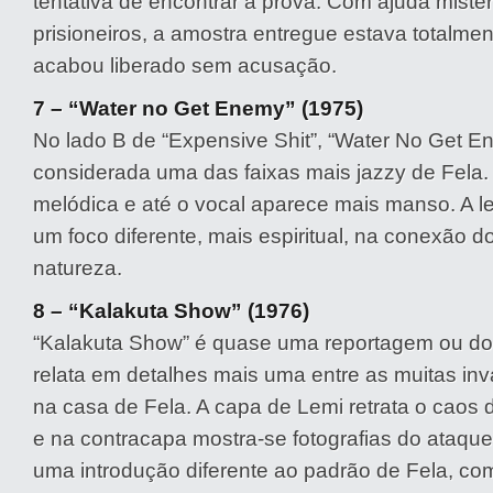
tentativa de encontrar a prova. Com ajuda miste
prisioneiros, a amostra entregue estava totalment
acabou liberado sem acusação.
7 – “Water no Get Enemy” (1975)
No lado B de “Expensive Shit”, “Water No Get E
considerada uma das faixas mais jazzy de Fela.
melódica e até o vocal aparece mais manso. A l
um foco diferente, mais espiritual, na conexão
natureza.
8 – “Kalakuta Show” (1976)
“Kalakuta Show” é quase uma reportagem ou d
relata em detalhes mais uma entre as muitas inv
na casa de Fela. A capa de Lemi retrata o caos 
e na contracapa mostra-se fotografias do ataqu
uma introdução diferente ao padrão de Fela, co