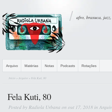
afro, brasuca, jazz,
Arquivo
Matérias
Notas
Podcasts
Rotações
Início
»
Arquivo
» Fela Kuti, 80
Fela Kuti, 80
Posted by
Radiola Urbana
on out 17, 2018 in
Arqui