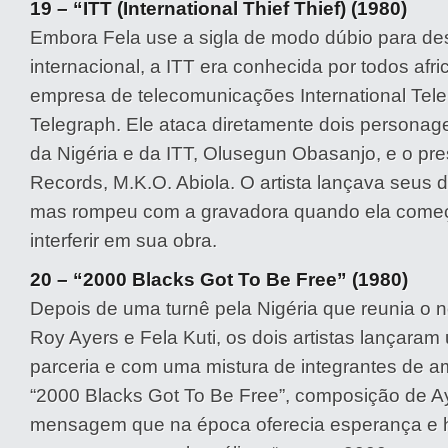
19 – “ITT (International Thief Thief) (1980)
Embora Fela use a sigla de modo dúbio para de
internacional, a ITT era conhecida por todos af
empresa de telecomunicações International Tel
Telegraph. Ele ataca diretamente dois personag
da Nigéria e da ITT, Olusegun Obasanjo, e o pr
Records, M.K.O. Abiola. O artista lançava seus 
mas rompeu com a gravadora quando ela começ
interferir em sua obra.
20 – “2000 Blacks Got To Be Free” (1980)
Depois de uma turnê pela Nigéria que reunia o 
Roy Ayers e Fela Kuti, os dois artistas lançara
parceria e com uma mistura de integrantes de 
“2000 Blacks Got To Be Free”, composição de Ay
mensagem que na época oferecia esperança e h