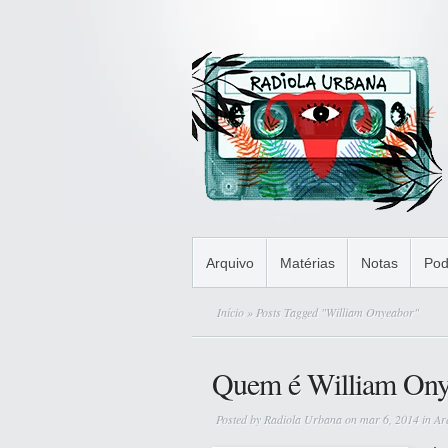
Arquivo
Matérias
Notas
Pod
Início
» Posts Tagged "William Onyeabor"
Quem é William Ony
Posted by
Radiola Urbana
on mar 6, 2014 in
Ar