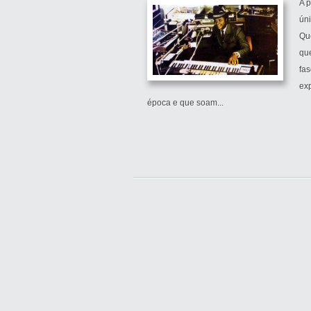
A 
úni
Qu
qu
fas
ex
época e que soam...