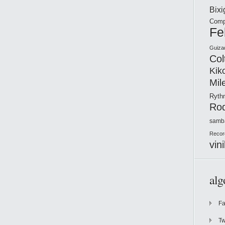
Bix
Comp
Fe
Guiza
Col
Kik
Mil
Ryt
Ro
samb
Recor
vini
alg
F
Tw