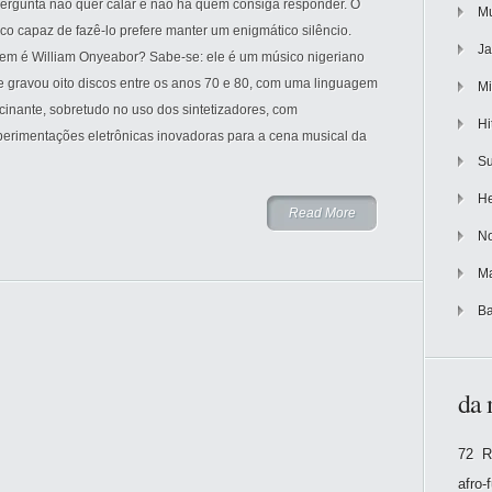
pergunta não quer calar e não há quem consiga responder. O
Mu
co capaz de fazê-lo prefere manter um enigmático silêncio.
Ja
em é William Onyeabor? Sabe-se: ele é um músico nigeriano
e gravou oito discos entre os anos 70 e 80, com uma linguagem
Mi
cinante, sobretudo no uso dos sintetizadores, com
Hi
perimentações eletrônicas inovadoras para a cena musical da
Su
He
Read More
No
Ma
Ba
da 
72 R
afro-