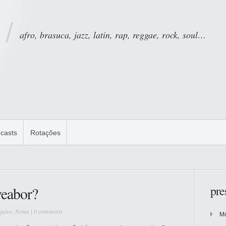
afro, brasuca, jazz, latin, rap, reggae, rock, soul…
casts
Rotações
pre
eabor?
quivo
,
Notas
|
0 comments
Mo