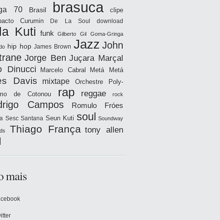
brasuca
iga 70
Brasil
clipe
acto
Curumin
De La Soul
download
la Kuti
funk
Gilberto Gil
Goma-Gringa
Jazz
John
hip hop
James Brown
do
trane
Jorge Ben
Juçara Marçal
o Dinucci
Marcelo Cabral
Metá Metá
es Davis
mixtape
Orchestre Poly-
rap
reggae
hmo de Cotonou
rock
drigo Campos
Romulo Fróes
soul
Seun Kuti
a
Sesc Santana
Soundway
Thiago França
tony allen
ds
l
o mais
acebook
itter