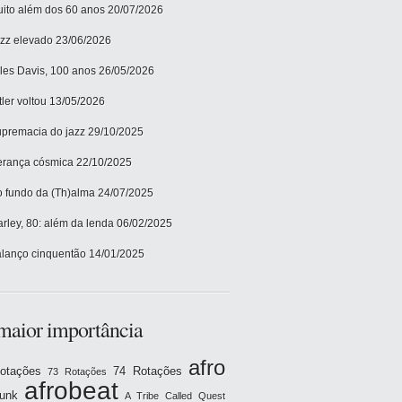
ito além dos 60 anos
20/07/2026
zz elevado
23/06/2026
les Davis, 100 anos
26/05/2026
tler voltou
13/05/2026
premacia do jazz
29/10/2025
rança cósmica
22/10/2025
 fundo da (Th)alma
24/07/2025
rley, 80: além da lenda
06/02/2025
lanço cinquentão
14/01/2025
maior importância
afro
otações
74 Rotações
73 Rotações
afrobeat
funk
A Tribe Called Quest