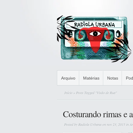
Arquivo
Matérias
Notas
Pod
Início
» Posts Tagged "Visão de Rua"
Costurando rimas e a
Posted by
Radiola Urbana
on nov 23, 2015 in
Ar