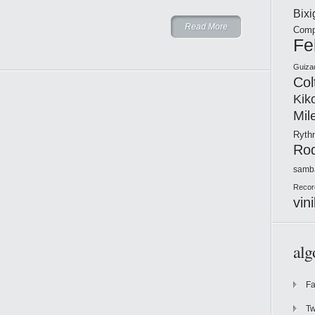
Bix
Read More
Comp
Fe
Guiza
Col
Kik
Mil
Ryt
Ro
samb
Recor
vini
alg
F
Tw