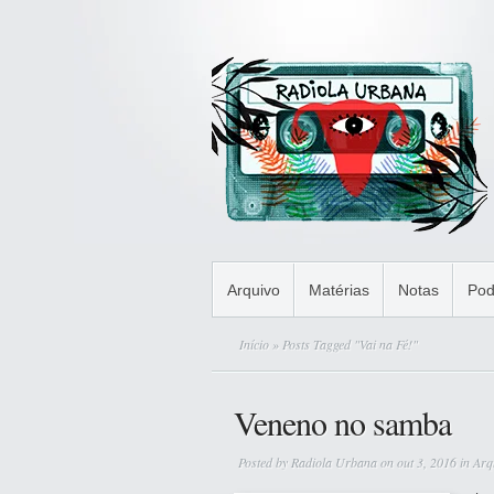
Arquivo
Matérias
Notas
Pod
Início
» Posts Tagged "Vai na Fé!"
Veneno no samba
Posted by
Radiola Urbana
on out 3, 2016 in
Arq