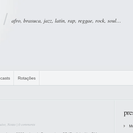
afro, brasuca, jazz, latin, rap, reggae, rock, soul…
casts
Rotações
pre
uivo
,
Notas
|
0 comments
Mo