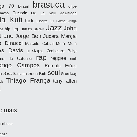
brasuca
iga 70
Brasil
clipe
acto
Curumin
De La Soul
download
la Kuti
funk
Gilberto Gil
Goma-Gringa
Jazz
John
hip hop
James Brown
do
trane
Jorge Ben
Juçara Marçal
o Dinucci
Marcelo Cabral
Metá Metá
es Davis
mixtape
Orchestre Poly-
rap
reggae
hmo de Cotonou
rock
drigo Campos
Romulo Fróes
soul
Seun Kuti
a
Sesc Santana
Soundway
Thiago França
tony allen
ds
l
o mais
acebook
itter