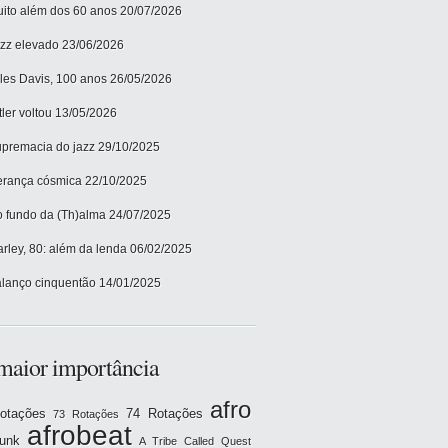
ito além dos 60 anos
20/07/2026
zz elevado
23/06/2026
les Davis, 100 anos
26/05/2026
tler voltou
13/05/2026
premacia do jazz
29/10/2025
rança cósmica
22/10/2025
 fundo da (Th)alma
24/07/2025
rley, 80: além da lenda
06/02/2025
lanço cinquentão
14/01/2025
maior importância
afro
otações
74 Rotações
73 Rotações
afrobeat
funk
A Tribe Called Quest