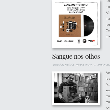
La
a c
Af
ma
lug
Ca
rol
Sangue nos olhos
Posted by
Radiola Urbana
on set 12, 2016 in
Ar
A 
res
faz
so
mun
mul
Sou