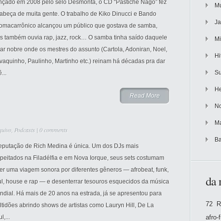
nçado em 2008 pelo selo Desmonta, o CD “Pastiche Nagô” fez
Mu
abeça de muita gente. O trabalho de Kiko Dinucci e Bando
Ja
romacarrônico alcançou um público que gostava de samba,
s também ouvia rap, jazz, rock… O samba tinha saído daquele
Mi
ar nobre onde os mestres do assunto (Cartola, Adoniran, Noel,
Hi
vaquinho, Paulinho, Martinho etc.) reinam há décadas pra dar
Su
ê...
He
Read More
No
Ma
quivo
,
Podcasts
|
0 comments
Ba
reputação de Rich Medina é única. Um dos DJs mais
peitados na Filadélfia e em Nova Iorque, seus sets costumam
er uma viagem sonora por diferentes gêneros — afrobeat, funk,
da 
ul, house e rap — e desenterrar tesouros esquecidos da música
dial. Há mais de 20 anos na estrada, já se apresentou para
72 R
tidões abrindo shows de artistas como Lauryn Hill, De La
l,...
afro-