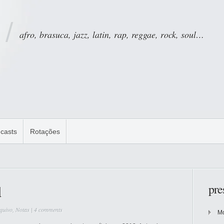
afro, brasuca, jazz, latin, rap, reggae, rock, soul…
casts
Rotações
pre
d
quivo
,
Notas
|
4 comments
Mo