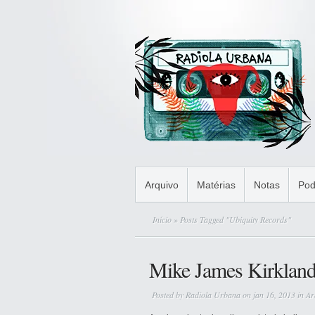
Arquivo
Matérias
Notas
Pod
Início
» Posts Tagged "Ubiquity Records"
Mike James Kirklan
Posted by
Radiola Urbana
on jan 16, 2013 in
Ar