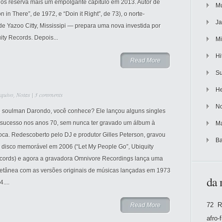
 nos reserva mais um empolgante capítulo em 2013. Autor de
Mu
in There”, de 1972, e “Doin it Right”, de 73), o norte-
Ja
e Yazoo Citty, Mississipi — prepara uma nova investida por
ty Records. Depois...
Mi
Hi
Read More
Su
He
quivo
,
Notas
|
3 comments
No
o soulman Darondo, você conhece? Ele lançou alguns singles
 sucesso nos anos 70, sem nunca ter gravado um álbum à
Ma
ca. Redescoberto pelo DJ e produtor Gilles Peterson, gravou
Ba
 disco memorável em 2006 (“Let My People Go”, Ubiquity
cords) e agora a gravadora Omnivore Recordings lança uma
letânea com as versões originais de músicas lançadas em 1973
da 
4....
72 R
Read More
afro-