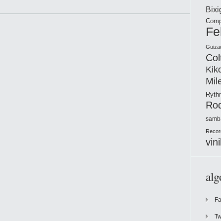
Bix
Comp
Fe
Guiza
Col
Kik
Mil
Ryt
Ro
samb
Recor
vini
alg
F
Tw