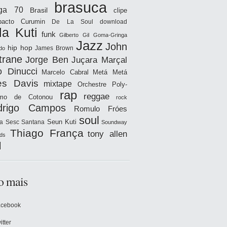
brasuca
iga 70
Brasil
clipe
acto
Curumin
De La Soul
download
la Kuti
funk
Gilberto Gil
Goma-Gringa
Jazz
John
hip hop
James Brown
do
trane
Jorge Ben
Juçara Marçal
o Dinucci
Marcelo Cabral
Metá Metá
es Davis
mixtape
Orchestre Poly-
rap
reggae
hmo de Cotonou
rock
drigo Campos
Romulo Fróes
soul
Seun Kuti
a
Sesc Santana
Soundway
Thiago França
tony allen
ds
l
o mais
acebook
itter