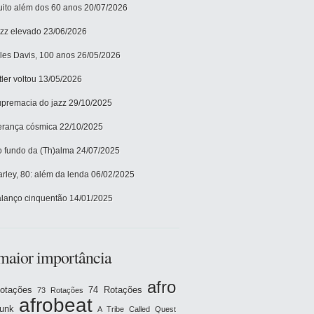
ito além dos 60 anos
20/07/2026
zz elevado
23/06/2026
les Davis, 100 anos
26/05/2026
tler voltou
13/05/2026
premacia do jazz
29/10/2025
rança cósmica
22/10/2025
 fundo da (Th)alma
24/07/2025
rley, 80: além da lenda
06/02/2025
lanço cinquentão
14/01/2025
maior importância
afro
otações
74 Rotações
73 Rotações
afrobeat
funk
A Tribe Called Quest