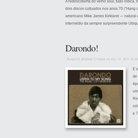
A redescoberta do velho soul, tudo indica,
dois discos cultuados nos anos 70 (“Hang on 
americano Mike James Kirkland — natural d
intermédio da sempre surpreendente Ubiqui
Darondo!
Posted by
Radiola Urbana
on nov 14, 2011 in
Ar
E 
de
épo
um
Re
co
e 7