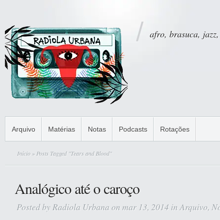
afro, brasuca, jazz,
Arquivo
Matérias
Notas
Podcasts
Rotações
Início
» Posts Tagged "Tears and Blood"
Analógico até o caroço
Posted by
Radiola Urbana
on mar 13, 2014 in
Arquivo
,
No