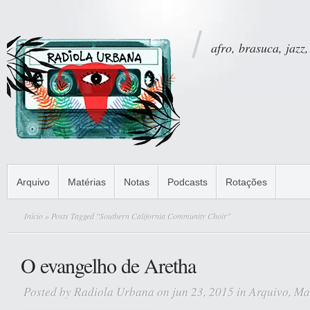
afro, brasuca, jazz,
Arquivo
Matérias
Notas
Podcasts
Rotações
Início
» Posts Tagged "Southern California Community Choir"
O evangelho de Aretha
Posted by
Radiola Urbana
on jun 23, 2015 in
Arquivo
,
Ma