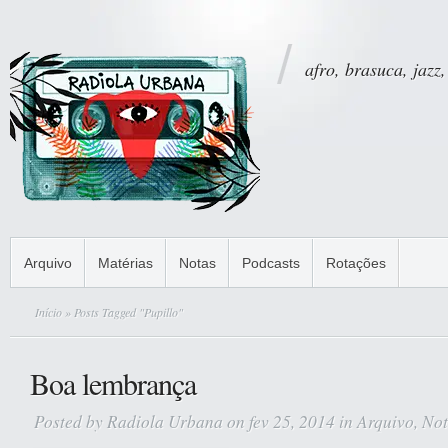
afro, brasuca, jazz,
Arquivo
Matérias
Notas
Podcasts
Rotações
Início
» Posts Tagged "Pupillo"
Boa lembrança
Posted by
Radiola Urbana
on fev 25, 2014 in
Arquivo
,
Not