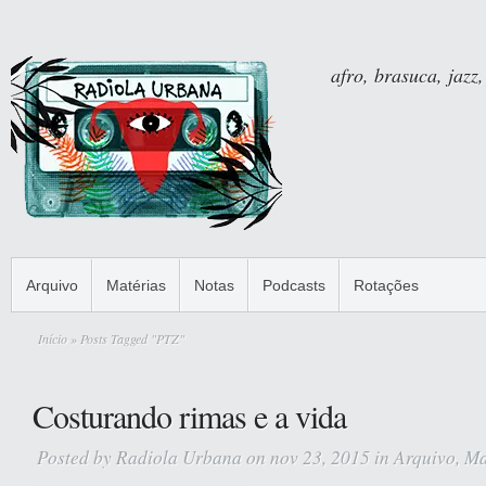
afro, brasuca, jazz,
Arquivo
Matérias
Notas
Podcasts
Rotações
Início
» Posts Tagged "PTZ"
Costurando rimas e a vida
Posted by
Radiola Urbana
on nov 23, 2015 in
Arquivo
,
Ma