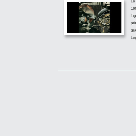
Lá
199
lug
pri
gra
Leg