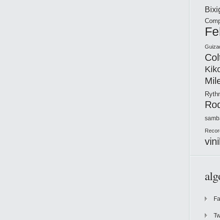
Bix
Comp
Fe
Guiza
Col
Kik
Mil
Ryt
Ro
samb
Recor
vini
alg
F
Tw