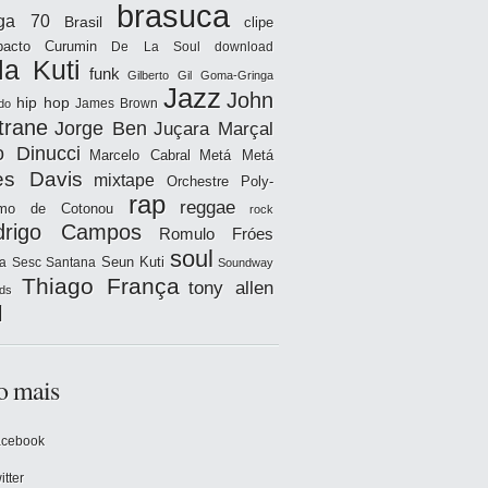
brasuca
iga 70
Brasil
clipe
acto
Curumin
De La Soul
download
la Kuti
funk
Gilberto Gil
Goma-Gringa
Jazz
John
hip hop
James Brown
do
trane
Jorge Ben
Juçara Marçal
o Dinucci
Marcelo Cabral
Metá Metá
es Davis
mixtape
Orchestre Poly-
rap
reggae
hmo de Cotonou
rock
drigo Campos
Romulo Fróes
soul
Seun Kuti
a
Sesc Santana
Soundway
Thiago França
tony allen
ds
l
o mais
acebook
itter