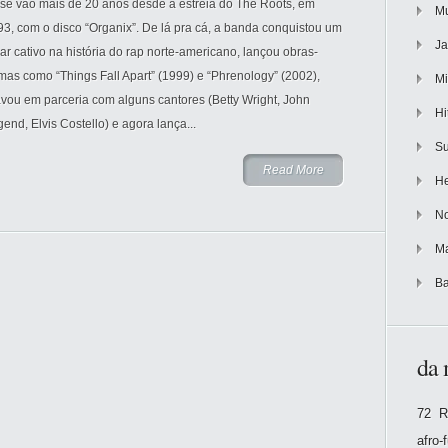
 se vão mais de 20 anos desde a estreia do The Roots, em
Mu
3, com o disco “Organix”. De lá pra cá, a banda conquistou um
Ja
ar cativo na história do rap norte-americano, lançou obras-
mas como “Things Fall Apart” (1999) e “Phrenology” (2002),
Mi
vou em parceria com alguns cantores (Betty Wright, John
Hi
end, Elvis Costello) e agora lança...
Su
Read More
He
No
Ma
Ba
da 
72 R
afro-