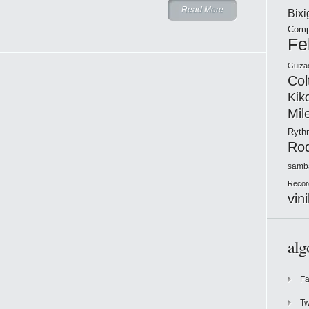
Read More
Bix
Comp
Fe
Guiza
Col
Kik
Mil
Ryt
Ro
samb
Recor
vini
alg
F
Tw