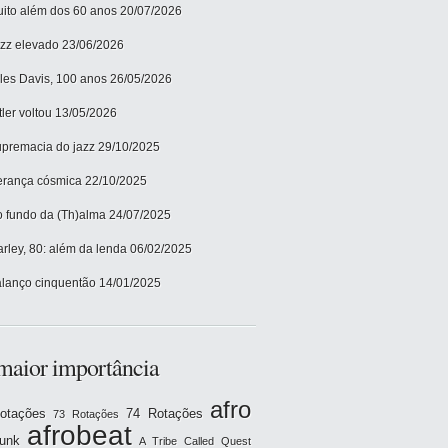
ito além dos 60 anos
20/07/2026
zz elevado
23/06/2026
les Davis, 100 anos
26/05/2026
tler voltou
13/05/2026
premacia do jazz
29/10/2025
rança cósmica
22/10/2025
 fundo da (Th)alma
24/07/2025
rley, 80: além da lenda
06/02/2025
lanço cinquentão
14/01/2025
maior importância
afro
otações
74 Rotações
73 Rotações
afrobeat
funk
A Tribe Called Quest