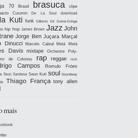
brasuca
iga 70
Brasil
clipe
acto
Curumin
De La Soul
download
la Kuti
funk
Gilberto Gil
Goma-Gringa
Jazz
John
hip hop
James Brown
do
trane
Jorge Ben
Juçara Marçal
o Dinucci
Marcelo Cabral
Metá Metá
es Davis
mixtape
Orchestre Poly-
rap
reggae
hmo de Cotonou
rock
drigo Campos
Romulo Fróes
soul
Seun Kuti
a
Sesc Santana
Soundway
Thiago França
tony allen
ds
l
o mais
acebook
itter