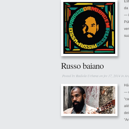
Est
da
— 
Pú
ve
su
Russo baiano
Posted by
Radiola Urbana
on fev 17, 2014 in
Ar
Há
— d
“ca
al
de
“Ar