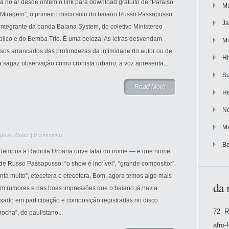
á no ar desde ontem o link para download gratuito de “Paraíso
Mu
 Miragem”, o primeiro disco solo do baiano Russo Passapusso
Ja
integrante da banda Baiana System, do coletivo Ministereo
blico e do Bemba Trio. É uma beleza! As letras desvendam
Mi
rsos arrancados das profundezas da intimidade do autor ou de
Hi
a sagaz observação como cronista urbano, a voz apresenta...
Su
Read More
He
No
Ma
quivo
,
Notas
|
0 comments
Ba
 tempos a Radiola Urbana ouve falar do nome — e que nome
e Russo Passapusso: “o show é incrível”, “grande compositor”,
nta muito”, etecetera e etecetera. Bom, agora temos algo mais
da 
ém rumores e das boas impressões que o baiano já havia
ixado em participação e composição registradas no disco
72 R
rocha”, do paulistano...
afro-