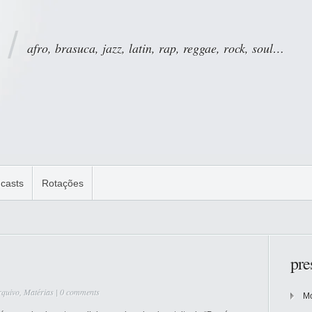
afro, brasuca, jazz, latin, rap, reggae, rock, soul…
casts
Rotações
pre
rquivo
,
Matérias
|
0 comments
Mo