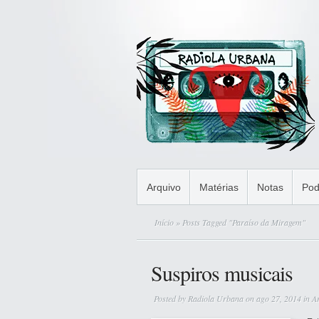
Arquivo
Matérias
Notas
Pod
Início
» Posts Tagged "Paraíso da Miragem"
Suspiros musicais
Posted by
Radiola Urbana
on ago 27, 2014 in
A