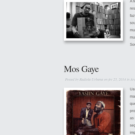
A 
res
faz
so
mun
mul
Sou
Mos Gaye
Posted by
Radiola Urbana
on fev 25, 2014 in
Ar
Ua
ma
que
pr
as
seg
imp