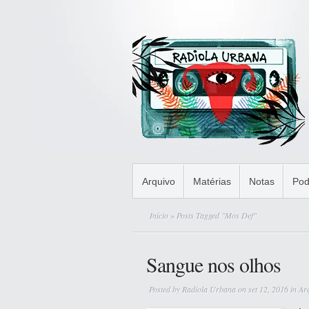
Arquivo
Matérias
Notas
Pod
Início
» Posts Tagged "Mos Def"
Sangue nos olhos
Posted by
Radiola Urbana
on set 12, 2016 in
Ar