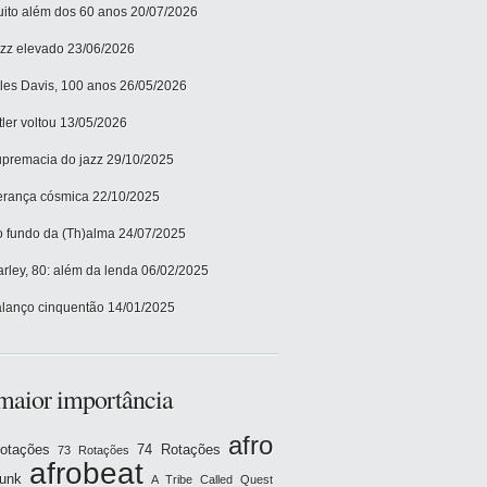
ito além dos 60 anos
20/07/2026
zz elevado
23/06/2026
les Davis, 100 anos
26/05/2026
tler voltou
13/05/2026
premacia do jazz
29/10/2025
rança cósmica
22/10/2025
 fundo da (Th)alma
24/07/2025
rley, 80: além da lenda
06/02/2025
lanço cinquentão
14/01/2025
maior importância
afro
otações
74 Rotações
73 Rotações
afrobeat
funk
A Tribe Called Quest