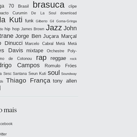
brasuca
iga 70
Brasil
clipe
acto
Curumin
De La Soul
download
la Kuti
funk
Gilberto Gil
Goma-Gringa
Jazz
John
hip hop
James Brown
do
trane
Jorge Ben
Juçara Marçal
o Dinucci
Marcelo Cabral
Metá Metá
es Davis
mixtape
Orchestre Poly-
rap
reggae
hmo de Cotonou
rock
drigo Campos
Romulo Fróes
soul
Seun Kuti
a
Sesc Santana
Soundway
Thiago França
tony allen
ds
l
o mais
acebook
itter