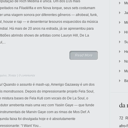
reputação de Rich Medina é única. Um dos DJs mais
Mu
peitados na Filadélfia e em Nova Iorque, seus sets costumam
Ja
er uma viagem sonora por diferentes gêneros — afrobeat, funk,
ul, house e rap — e desenterrar tesouros esquecidos da música
Mi
dial. Há mais de 20 anos na estrada, já se apresentou para
Hi
tidões abrindo shows de artistas como Lauryn Hill, De La
Su
l,...
He
Read More
No
Ma
quivo
,
Notas
|
0 comments
Ba
u! Quando o assunto é mash-up, Amerigo Gazaway é um dos
is monstruosos. Depois do impressionante projeto Fela Soul,
 mistura bases de Fela Kuti com vocais do De La Soul, o
da 
odutor arrebenta mais uma vez com Yasiin Gaye — que funde
 instrumentais de Marvin Gaye com as rimas de Mos Def. A
72 R
unda faixa foi divulgada hoje e é absolutamente
ressionante: “I Want You...
afro-