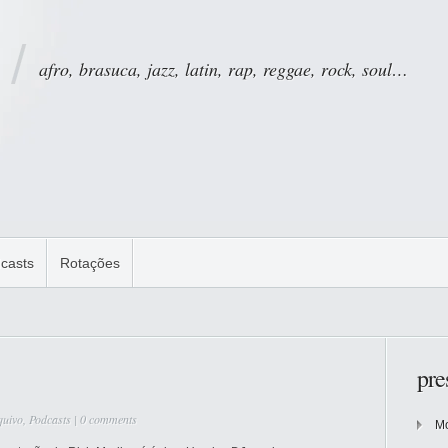
afro, brasuca, jazz, latin, rap, reggae, rock, soul…
casts
Rotações
pre
quivo
,
Podcasts
|
0 comments
Mo