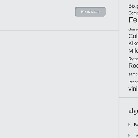
Bix
Read More
Comp
Fe
Guiza
Col
Kik
Mil
Ryt
Ro
samb
Recor
vini
alg
F
Tw