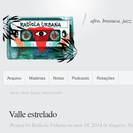
afro, brasuca, jazz,
Arquivo
Matérias
Notas
Podcasts
Rotações
Início
» Posts Tagged "Marcos Valle"
Valle estrelado
Posted by
Radiola Urbana
on mar 18, 2014 in
Arquivo
,
No