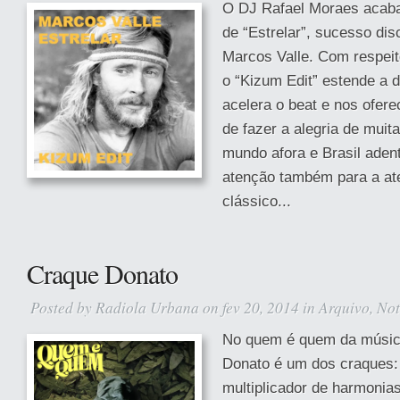
O DJ Rafael Moraes acaba
de “Estrelar”, sucesso di
Marcos Valle. Com respeito
o “Kizum Edit” estende a 
acelera o beat e nos ofer
de fazer a alegria de muit
mundo afora e Brasil aden
atenção também para a at
clássico...
Craque Donato
Posted by
Radiola Urbana
on fev 20, 2014 in
Arquivo
,
Not
No quem é quem da música
Donato é um dos craques:
multiplicador de harmonia