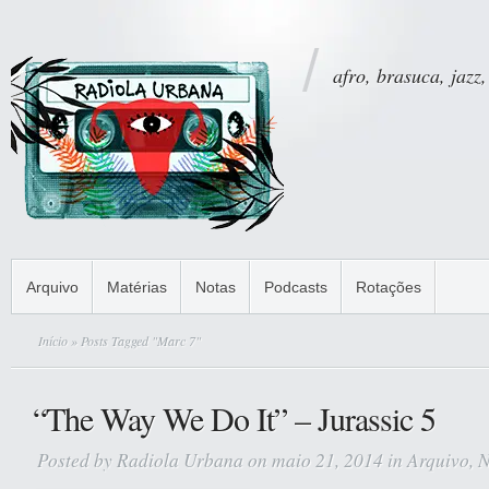
afro, brasuca, jazz,
Arquivo
Matérias
Notas
Podcasts
Rotações
Início
» Posts Tagged "Marc 7"
“The Way We Do It” – Jurassic 5
Posted by
Radiola Urbana
on maio 21, 2014 in
Arquivo
,
N