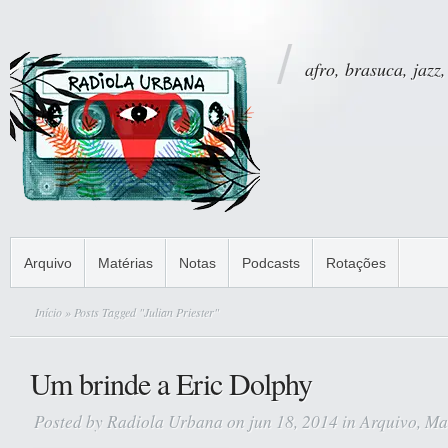
afro, brasuca, jazz,
Arquivo
Matérias
Notas
Podcasts
Rotações
Início
» Posts Tagged "Julian Priester"
Um brinde a Eric Dolphy
Posted by
Radiola Urbana
on jun 18, 2014 in
Arquivo
,
Ma