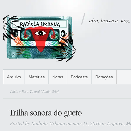
afro, brasuca, jazz,
Arquivo
Matérias
Notas
Podcasts
Rotações
Início
» Posts Tagged "Julain Voloj"
Trilha sonora do gueto
Posted by
Radiola Urbana
on mar 31, 2016 in
Arquivo
,
Ma