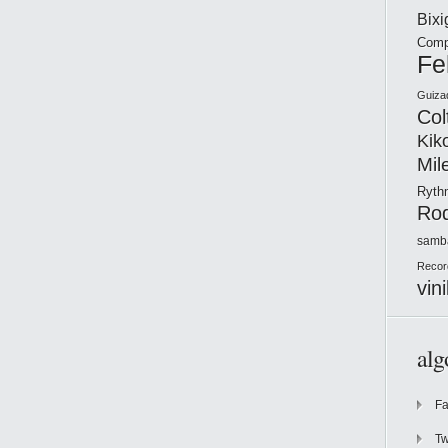
Bix
Comp
Fe
Guiza
Col
Kik
Mil
Ryt
Ro
samb
Recor
vini
alg
F
Tw