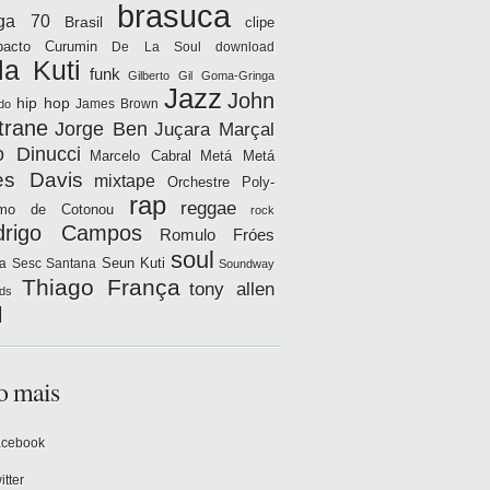
brasuca
iga 70
Brasil
clipe
acto
Curumin
De La Soul
download
la Kuti
funk
Gilberto Gil
Goma-Gringa
Jazz
John
hip hop
James Brown
do
trane
Jorge Ben
Juçara Marçal
o Dinucci
Marcelo Cabral
Metá Metá
es Davis
mixtape
Orchestre Poly-
rap
reggae
hmo de Cotonou
rock
drigo Campos
Romulo Fróes
soul
Seun Kuti
a
Sesc Santana
Soundway
Thiago França
tony allen
ds
l
o mais
acebook
itter