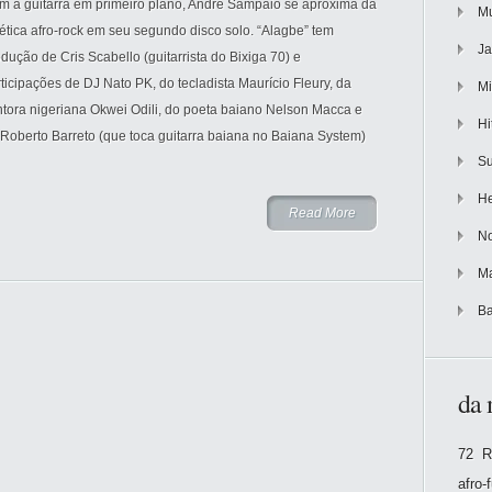
m a guitarra em primeiro plano, André Sampaio se aproxima da
Mu
ética afro-rock em seu segundo disco solo. “Alagbe” tem
Ja
dução de Cris Scabello (guitarrista do Bixiga 70) e
ticipações de DJ Nato PK, do tecladista Maurício Fleury, da
Mi
ntora nigeriana Okwei Odili, do poeta baiano Nelson Macca e
Hi
Roberto Barreto (que toca guitarra baiana no Baiana System)
Su
He
Read More
No
Ma
Ba
da 
72 R
afro-