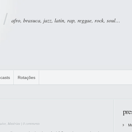
afro, brasuca, jazz, latin, rap, reggae, rock, soul…
casts
Rotações
pre
uivo
,
Matérias
|
0 comments
Mo