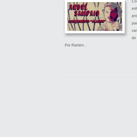
Co
est
pro
par
ca
do 
Por Ramiro...