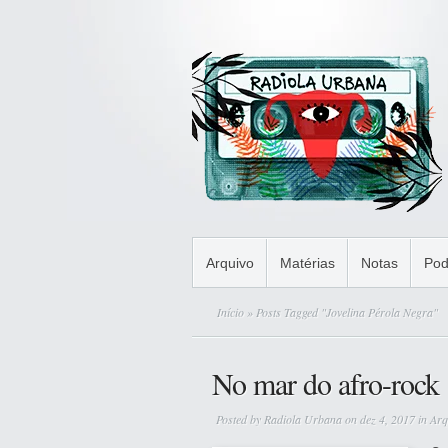
Arquivo
Matérias
Notas
Pod
Início
» Posts Tagged "Jovelina Pérola Negra"
No mar do afro-rock
Posted by
Radiola Urbana
on dez 4, 2017 in
Arq