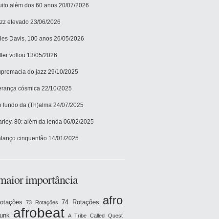
ito além dos 60 anos
20/07/2026
zz elevado
23/06/2026
les Davis, 100 anos
26/05/2026
tler voltou
13/05/2026
premacia do jazz
29/10/2025
rança cósmica
22/10/2025
 fundo da (Th)alma
24/07/2025
rley, 80: além da lenda
06/02/2025
lanço cinquentão
14/01/2025
maior importância
afro
otações
74 Rotações
73 Rotações
afrobeat
funk
A Tribe Called Quest