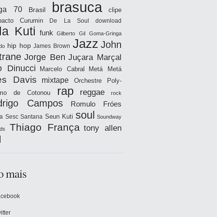
brasuca
iga 70
Brasil
clipe
acto
Curumin
De La Soul
download
la Kuti
funk
Gilberto Gil
Goma-Gringa
Jazz
John
hip hop
James Brown
do
trane
Jorge Ben
Juçara Marçal
o Dinucci
Marcelo Cabral
Metá Metá
es Davis
mixtape
Orchestre Poly-
rap
reggae
hmo de Cotonou
rock
drigo Campos
Romulo Fróes
soul
Seun Kuti
a
Sesc Santana
Soundway
Thiago França
tony allen
ds
l
o mais
acebook
itter