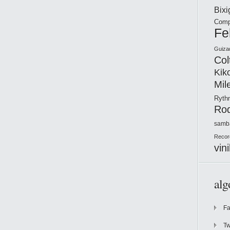
Bix
Comp
Fe
Guiza
Col
Kik
Mil
Ryt
Ro
samb
Recor
vini
alg
F
Tw