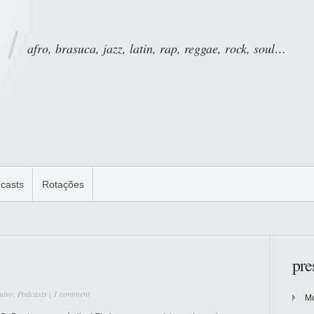
afro, brasuca, jazz, latin, rap, reggae, rock, soul…
casts
Rotações
pre
uivo
,
Podcasts
|
1 comment
Mo