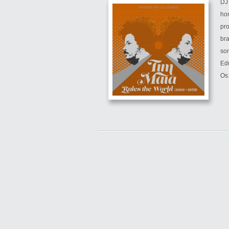
DJ
ho
pro
br
so
Ed
Os.