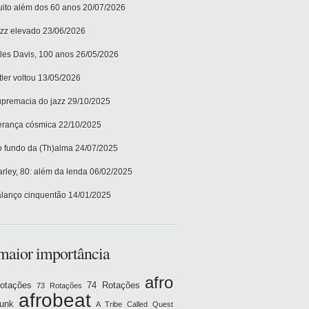
ito além dos 60 anos
20/07/2026
zz elevado
23/06/2026
les Davis, 100 anos
26/05/2026
tler voltou
13/05/2026
premacia do jazz
29/10/2025
rança cósmica
22/10/2025
 fundo da (Th)alma
24/07/2025
rley, 80: além da lenda
06/02/2025
lanço cinquentão
14/01/2025
maior importância
afro
otações
74 Rotações
73 Rotações
afrobeat
funk
A Tribe Called Quest