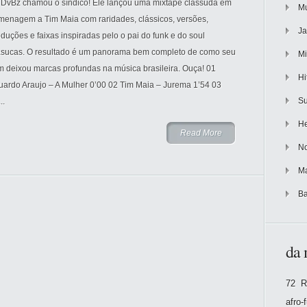
 DvBz chamou o síndico! Ele lançou uma mixtape classuda em
Mu
menagem a Tim Maia com raridades, clássicos, versões,
Ja
duções e faixas inspiradas pelo o pai do funk e do soul
asucas. O resultado é um panorama bem completo de como seu
Mi
m deixou marcas profundas na música brasileira. Ouça! 01
Hi
uardo Araujo – A Mulher 0’00 02 Tim Maia – Jurema 1’54 03
Su
..
He
Read More
No
Ma
Ba
da 
72 R
afro-