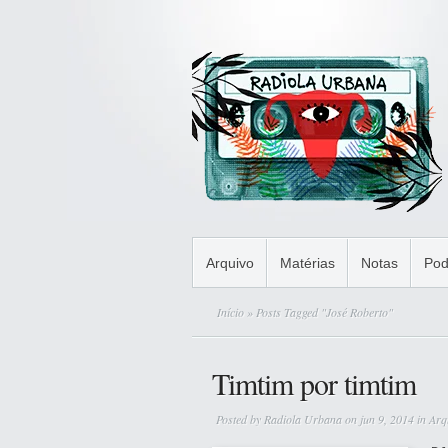
Arquivo
Matérias
Notas
Pod
Início
» Posts Tagged "José Roberto"
Timtim por timtim
Posted by
Radiola Urbana
on jun 9, 2014 in
Arq