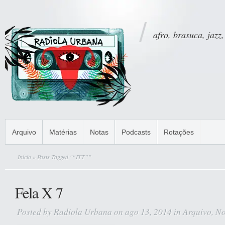
afro, brasuca, jazz,
Arquivo
Matérias
Notas
Podcasts
Rotações
Início
» Posts Tagged "“ITT”"
Fela X 7
Posted by
Radiola Urbana
on ago 13, 2014 in
Arquivo
,
No