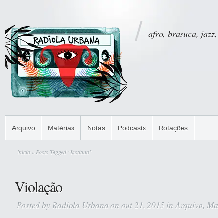
afro, brasuca, jazz,
Arquivo
Matérias
Notas
Podcasts
Rotações
Início
» Posts Tagged "Instituto"
Violação
Posted by
Radiola Urbana
on out 21, 2015 in
Arquivo
,
Ma