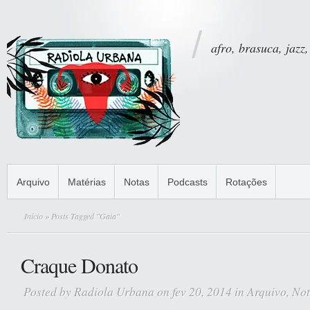
afro, brasuca, jazz,
Arquivo
Matérias
Notas
Podcasts
Rotações
Início
» Posts Tagged "Gaia"
Craque Donato
Posted by
Radiola Urbana
on fev 20, 2014 in
Arquivo
,
Not