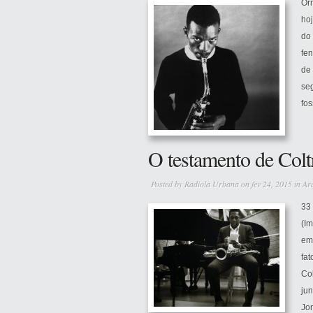
Or
hoj
do
fe
de 
se
fos
O testamento de Colt
Posted by
Radiola Urbana
on fev 24, 2015 in
Ar
33
(I
em
fat
Col
jun
Jon