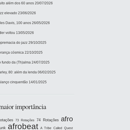
ito além dos 60 anos
20/07/2026
zz elevado
23/06/2026
les Davis, 100 anos
26/05/2026
tler voltou
13/05/2026
premacia do jazz
29/10/2025
rança cósmica
22/10/2025
 fundo da (Th)alma
24/07/2025
rley, 80: além da lenda
06/02/2025
lanço cinquentão
14/01/2025
maior importância
afro
otações
74 Rotações
73 Rotações
afrobeat
funk
A Tribe Called Quest