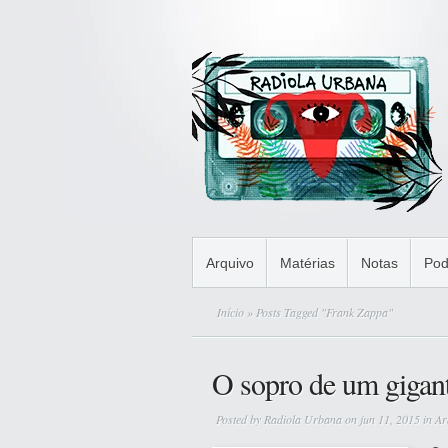
Arquivo
Matérias
Notas
Pod
Início
» Posts Tagged "Frank Zappa"
O sopro de um gigan
Posted by
Radiola Urbana
on jun 11, 2015 in
Ar