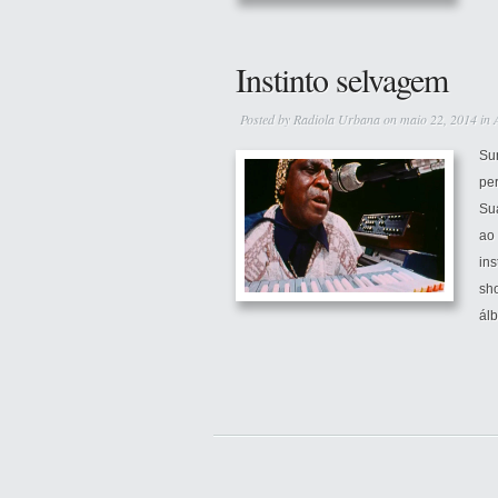
Instinto selvagem
Posted by
Radiola Urbana
on maio 22, 2014 in
Su
pe
Sua
ao 
ins
sho
álb