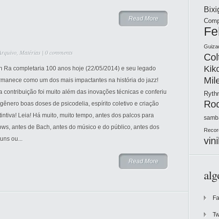
Bix
Read More
Comp
Fe
Guiza
Arquivo
,
Matérias
|
0 comments
Col
Kik
n Ra completaria 100 anos hoje (22/05/2014) e seu legado
Mil
rmanece como um dos mais impactantes na história do jazz!
 contribuição foi muito além das inovações técnicas e conferiu
Ryt
Ro
gênero boas doses de psicodelia, espírito coletivo e criação
tintiva! Leia! Há muito, muito tempo, antes dos palcos para
samb
ws, antes de Bach, antes do músico e do público, antes dos
Recor
vini
uns ou...
Read More
alg
F
Tw