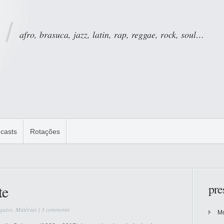
afro, brasuca, jazz, latin, rap, reggae, rock, soul…
casts
Rotações
pre
te
quivo
,
Matérias
|
3 comments
Mo