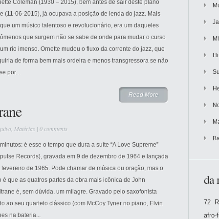
nette Coleman (1930 – 2015), bem antes de sair deste plano
Mu
e (11-06-2015), já ocupava a posição de lenda do jazz. Mais
Ja
 que um músico talentoso e revolucionário, era um daqueles
nômenos que surgem não se sabe de onde para mudar o curso
Mi
um rio imenso. Ornette mudou o fluxo da corrente do jazz, que
Hi
guiria de forma bem mais ordeira e menos transgressora se não
Su
se por...
He
Read More
rane
No
Ma
quivo
,
Matérias
|
0 comments
Ba
 minutos: é esse o tempo que dura a suíte “A Love Supreme”
mpulse Records), gravada em 9 de dezembro de 1964 e lançada
 fevereiro de 1965. Pode chamar de música ou oração, mas o
da 
o é que as quatros partes da obra mais icônica de John
trane é, sem dúvida, um milagre. Gravado pelo saxofonista
72 R
to ao seu quarteto clássico (com McCoy Tyner no piano, Elvin
es na bateria...
afro-