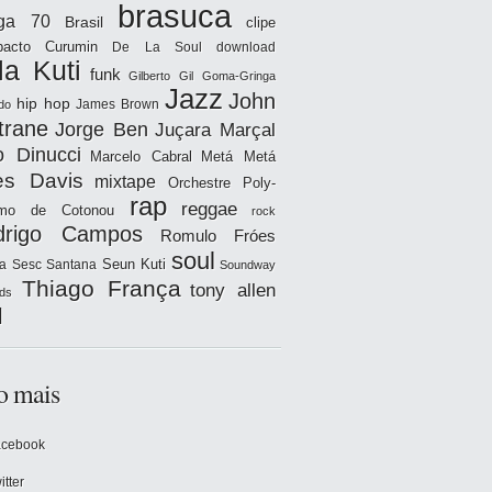
brasuca
iga 70
Brasil
clipe
acto
Curumin
De La Soul
download
la Kuti
funk
Gilberto Gil
Goma-Gringa
Jazz
John
hip hop
James Brown
do
trane
Jorge Ben
Juçara Marçal
o Dinucci
Marcelo Cabral
Metá Metá
es Davis
mixtape
Orchestre Poly-
rap
reggae
hmo de Cotonou
rock
drigo Campos
Romulo Fróes
soul
Seun Kuti
a
Sesc Santana
Soundway
Thiago França
tony allen
ds
l
o mais
acebook
itter