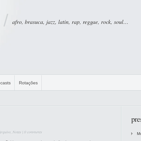
afro, brasuca, jazz, latin, rap, reggae, rock, soul…
casts
Rotações
pre
Arquivo
,
Notas
|
0 comments
Mo