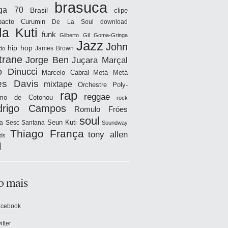
brasuca
iga 70
Brasil
clipe
acto
Curumin
De La Soul
download
la Kuti
funk
Gilberto Gil
Goma-Gringa
Jazz
John
hip hop
James Brown
do
trane
Jorge Ben
Juçara Marçal
o Dinucci
Marcelo Cabral
Metá Metá
es Davis
mixtape
Orchestre Poly-
rap
reggae
hmo de Cotonou
rock
drigo Campos
Romulo Fróes
soul
Seun Kuti
a
Sesc Santana
Soundway
Thiago França
tony allen
ds
l
o mais
acebook
itter