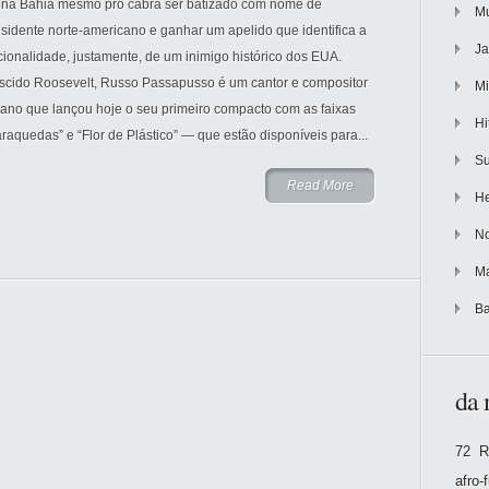
 na Bahia mesmo pro cabra ser batizado com nome de
Mu
sidente norte-americano e ganhar um apelido que identifica a
Ja
ionalidade, justamente, de um inimigo histórico dos EUA.
scido Roosevelt, Russo Passapusso é um cantor e compositor
Mi
iano que lançou hoje o seu primeiro compacto com as faixas
Hi
raquedas” e “Flor de Plástico” — que estão disponíveis para...
Su
Read More
He
No
Ma
Ba
da 
72 R
afro-