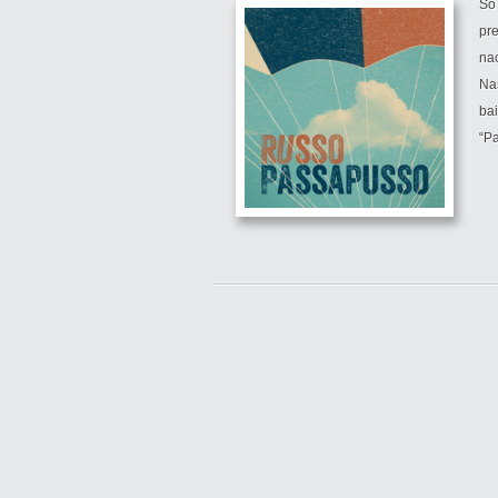
Só
pre
nac
Na
ba
“Pa