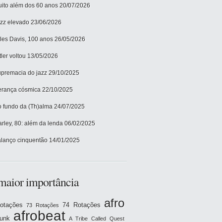
ito além dos 60 anos
20/07/2026
zz elevado
23/06/2026
les Davis, 100 anos
26/05/2026
tler voltou
13/05/2026
premacia do jazz
29/10/2025
rança cósmica
22/10/2025
 fundo da (Th)alma
24/07/2025
rley, 80: além da lenda
06/02/2025
lanço cinquentão
14/01/2025
maior importância
afro
otações
74 Rotações
73 Rotações
afrobeat
funk
A Tribe Called Quest