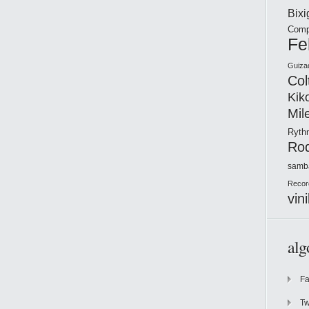
Bix
Comp
Fe
Guiza
Col
Kik
Mil
Ryt
Ro
samb
Recor
vini
alg
F
Tw