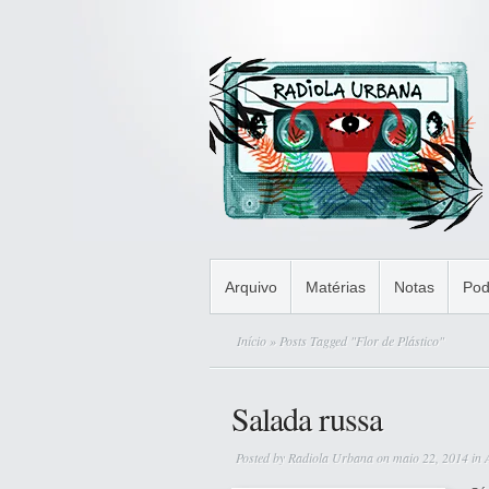
Arquivo
Matérias
Notas
Pod
Início
» Posts Tagged "Flor de Plástico"
Salada russa
Posted by
Radiola Urbana
on maio 22, 2014 in