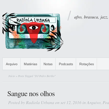
afro, brasuca, jazz,
Arquivo
Matérias
Notas
Podcasts
Rotações
Início
» Posts Tagged "DJ Pedro Bertho"
Sangue nos olhos
Posted by
Radiola Urbana
on set 12, 2016 in
Arquivo
,
Pod