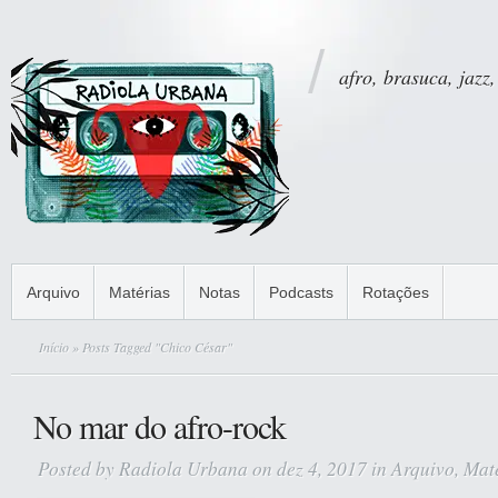
afro, brasuca, jazz,
Arquivo
Matérias
Notas
Podcasts
Rotações
Início
» Posts Tagged "Chico César"
No mar do afro-rock
Posted by
Radiola Urbana
on dez 4, 2017 in
Arquivo
,
Mat