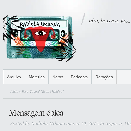
afro, brasuca, jazz,
Arquivo
Matérias
Notas
Podcasts
Rotações
Início
» Posts Tagged "Brad Mehldau"
Mensagem épica
Posted by
Radiola Urbana
on out 19, 2015 in
Arquivo
,
Ma