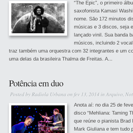
“The Epic”, o primeiro álb
saxofonista Kamasi Washin
nome. São 172 minutos di
músicas e 3 discos, seja
lançado vinil. Sua banda 
músicos, incluindo 2 vocal
traz também uma orquestra com 32 integrantes e um 
uma delas da brasileira Thalma de Freitas. A...
Potência em duo
Posted by
Radiola Urbana
on fev 13, 2014 in
Arquivo
,
Not
Anota aí: no dia 25 de fev
disco “Mehliana: Taming T
que reúne o pianista Brad 
Mark Giuliana e tem tudo 