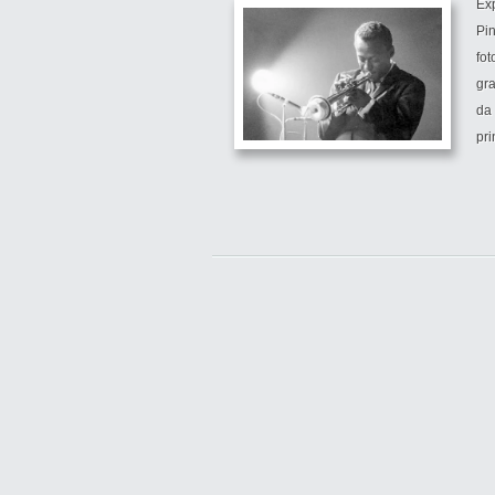
Ex
Pi
fot
gra
da 
pri