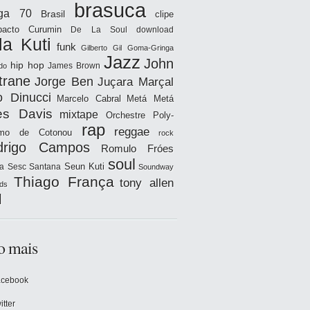
brasuca
iga 70
Brasil
clipe
acto
Curumin
De La Soul
download
la Kuti
funk
Gilberto Gil
Goma-Gringa
Jazz
John
hip hop
James Brown
do
trane
Jorge Ben
Juçara Marçal
o Dinucci
Marcelo Cabral
Metá Metá
es Davis
mixtape
Orchestre Poly-
rap
reggae
hmo de Cotonou
rock
drigo Campos
Romulo Fróes
soul
Seun Kuti
a
Sesc Santana
Soundway
Thiago França
tony allen
ds
l
o mais
acebook
itter