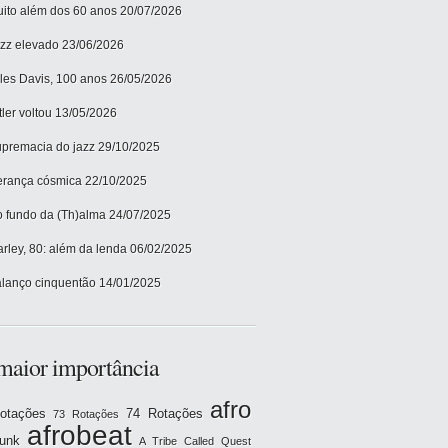
ito além dos 60 anos
20/07/2026
zz elevado
23/06/2026
les Davis, 100 anos
26/05/2026
tler voltou
13/05/2026
premacia do jazz
29/10/2025
rança cósmica
22/10/2025
 fundo da (Th)alma
24/07/2025
rley, 80: além da lenda
06/02/2025
lanço cinquentão
14/01/2025
maior importância
afro
otações
74 Rotações
73 Rotações
afrobeat
funk
A Tribe Called Quest