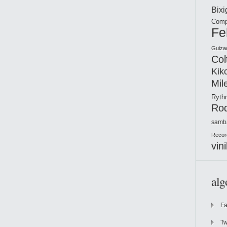
Bix
Comp
Fe
Guiza
Col
Kik
Mil
Ryt
Ro
samb
Recor
vini
alg
F
Tw