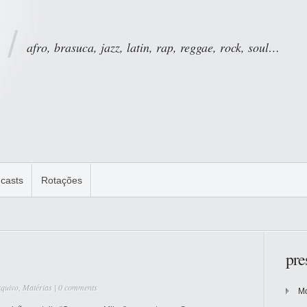
afro, brasuca, jazz, latin, rap, reggae, rock, soul…
casts
Rotações
pre
quivo
,
Matérias
|
0 comments
Mo