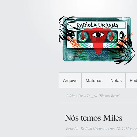
Arquivo
Matérias
Notas
Pod
Início
» Posts Tagged "Bitches Brew"
Nós temos Miles
Posted by
Radiola Urbana
on nov 12, 2011 in
Ar