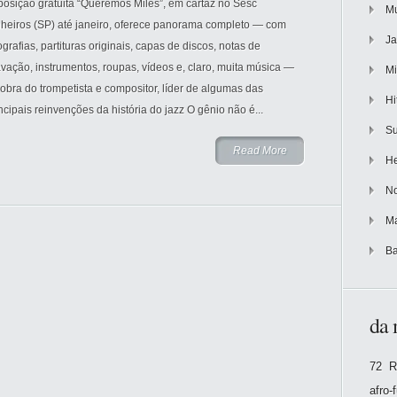
posição gratuita “Queremos Miles”, em cartaz no Sesc
Mu
nheiros (SP) até janeiro, oferece panorama completo — com
Ja
ografias, partituras originais, capas de discos, notas de
vação, instrumentos, roupas, vídeos e, claro, muita música —
Mi
obra do trompetista e compositor, líder de algumas das
Hi
ncipais reinvenções da história do jazz O gênio não é...
Su
Read More
He
No
Ma
Ba
da 
72 R
afro-