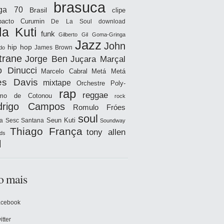
brasuca
iga 70
Brasil
clipe
acto
Curumin
De La Soul
download
la Kuti
funk
Gilberto Gil
Goma-Gringa
Jazz
John
hip hop
James Brown
do
trane
Jorge Ben
Juçara Marçal
o Dinucci
Marcelo Cabral
Metá Metá
es Davis
mixtape
Orchestre Poly-
rap
reggae
hmo de Cotonou
rock
drigo Campos
Romulo Fróes
soul
Seun Kuti
a
Sesc Santana
Soundway
Thiago França
tony allen
ds
l
o mais
acebook
itter