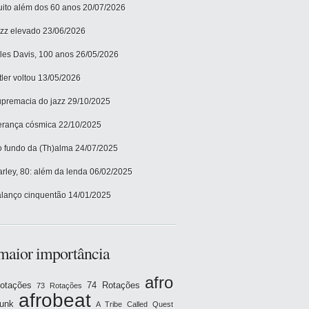
ito além dos 60 anos
20/07/2026
zz elevado
23/06/2026
les Davis, 100 anos
26/05/2026
tler voltou
13/05/2026
premacia do jazz
29/10/2025
rança cósmica
22/10/2025
 fundo da (Th)alma
24/07/2025
rley, 80: além da lenda
06/02/2025
lanço cinquentão
14/01/2025
maior importância
afro
otações
74 Rotações
73 Rotações
afrobeat
funk
A Tribe Called Quest