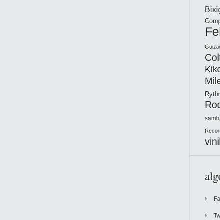
Bix
Comp
Fe
Guiza
Col
Kik
Mil
Ryt
Ro
samb
Recor
vini
alg
F
Tw