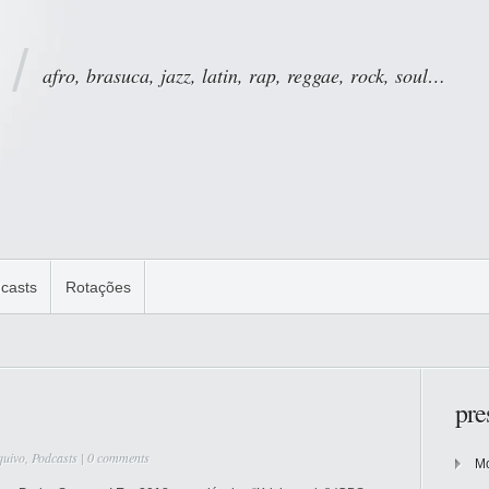
afro, brasuca, jazz, latin, rap, reggae, rock, soul…
casts
Rotações
pre
quivo
,
Podcasts
|
0 comments
Mo