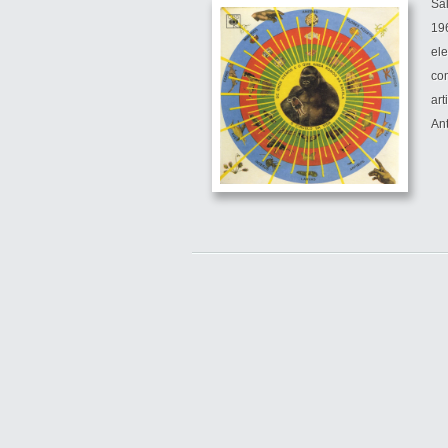
Sa
196
ele
com
ar
Ant