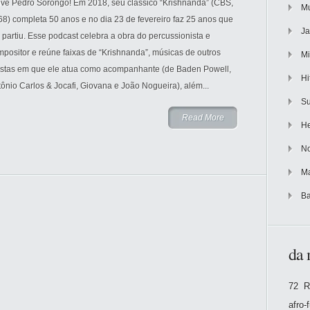
lve Pedro Sorongo! Em 2018, seu clássico “Krishnanda” (CBS,
Mu
8) completa 50 anos e no dia 23 de fevereiro faz 25 anos que
Ja
 partiu. Esse podcast celebra a obra do percussionista e
positor e reúne faixas de “Krishnanda”, músicas de outros
Mi
tistas em que ele atua como acompanhante (de Baden Powell,
Hi
ônio Carlos & Jocafi, Giovana e João Nogueira), além...
Su
Read More
He
No
Ma
Ba
da 
72 R
afro-