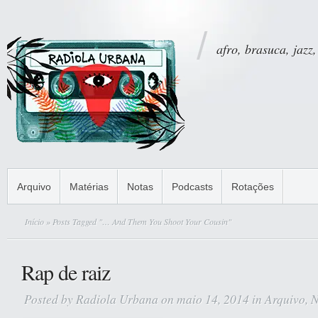
afro, brasuca, jazz,
Arquivo
Matérias
Notas
Podcasts
Rotações
Início
» Posts Tagged "… And Them You Shoot Your Cousin"
Rap de raiz
Posted by
Radiola Urbana
on maio 14, 2014 in
Arquivo
,
N