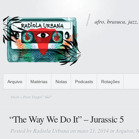
afro, brasuca, jazz,
Arquivo
Matérias
Notas
Podcasts
Rotações
Início
» Posts Tagged "Akil"
“The Way We Do It” – Jurassic 5
Posted by
Radiola Urbana
on maio 21, 2014 in
Arquivo
,
N