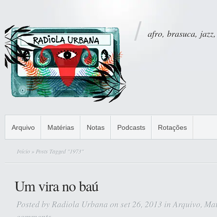
afro, brasuca, jazz,
Arquivo
Matérias
Notas
Podcasts
Rotações
Início
» Posts Tagged "1973"
Um vira no baú
Posted by
Radiola Urbana
on set 26, 2013 in
Arquivo
,
Mat
comments