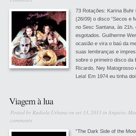
73 Rotações: Karina Buhr i
(26/09) o disco “Secos e 
no Sesc Santana, às 21h,
esgotados. Guilherme Wer
ocasião e vira o baú da m
suas lembranças e impres
sobre o primeiro disco da
Ricardo, Ney Matogrosso 
Leia! Em 1974 eu tinha do
Viagem à lua
Posted by
Radiola Urbana
on set 13, 2013 in
Arquivo
,
Mat
comments
“The Dark Side of the Moo