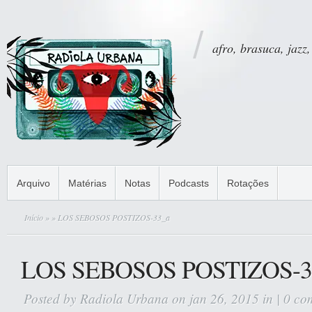
afro, brasuca, jazz,
Arquivo
Matérias
Notas
Podcasts
Rotações
Início
»
» LOS SEBOSOS POSTIZOS-33_a
LOS SEBOSOS POSTIZOS-3
Posted by
Radiola Urbana
on jan 26, 2015 in |
0 co