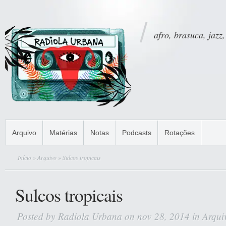
afro, brasuca, jazz,
Arquivo
Matérias
Notas
Podcasts
Rotações
Início
»
Arquivo
» Sulcos tropicais
Sulcos tropicais
Posted by
Radiola Urbana
on nov 28, 2014 in
Arqui