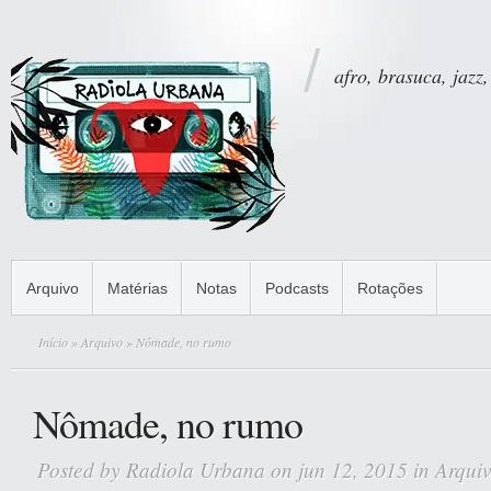
afro, brasuca, jazz,
Arquivo
Matérias
Notas
Podcasts
Rotações
Início
»
Arquivo
» Nômade, no rumo
Nômade, no rumo
Posted by
Radiola Urbana
on jun 12, 2015 in
Arqui