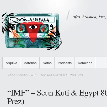
afro, brasuca, jazz,
Arquivo
Matérias
Notas
Podcasts
Rotações
Início
»
Arquivo
» “IMF” – Seun Kuti & Egypt 80 (+ Dead Prez)
“IMF” – Seun Kuti & Egypt 8
Prez)