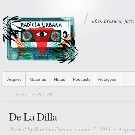
afro, brasuca, jazz,
Arquivo
Matérias
Notas
Podcasts
Rotações
Início
»
Arquivo
» De La Dilla
De La Dilla
Posted by
Radiola Urbana
on mar 5, 2014 in
Arquiv