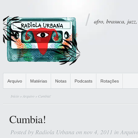
afro, brasuca, jazz,
Arquivo
Matérias
Notas
Podcasts
Rotações
Início
»
Arquivo
» Cumbia!
Cumbia!
Posted by
Radiola Urbana
on nov 4, 2011 in
Arquiv