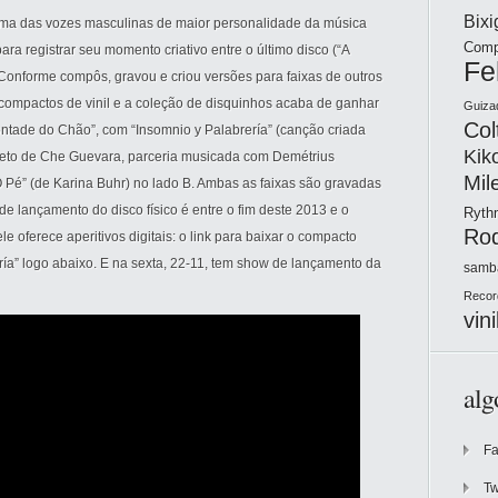
Bix
uma das vozes masculinas de maior personalidade da música
Comp
para registrar seu momento criativo entre o último disco (“A
Fe
 Conforme compôs, gravou e criou versões para faixas de outros
compactos de vinil e a coleção de disquinhos acaba de ganhar
Guiza
Col
ontade do Chão”, com “Insomnio y Palabrería” (canção criada
Kik
to de Che Guevara, parceria musicada com Demétrius
Mil
O Pé” (de Karina Buhr) no lado B. Ambas as faixas são gravadas
 de lançamento do disco físico é entre o fim deste 2013 e o
Ryt
Ro
 oferece aperitivos digitais: o link para baixar o compacto
ría” logo abaixo. E na sexta, 22-11, tem show de lançamento da
samb
Recor
vini
alg
F
Tw