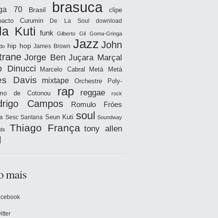
brasuca
iga 70
Brasil
clipe
acto
Curumin
De La Soul
download
la Kuti
funk
Gilberto Gil
Goma-Gringa
Jazz
John
hip hop
James Brown
do
trane
Jorge Ben
Juçara Marçal
o Dinucci
Marcelo Cabral
Metá Metá
es Davis
mixtape
Orchestre Poly-
rap
reggae
hmo de Cotonou
rock
drigo Campos
Romulo Fróes
soul
Seun Kuti
a
Sesc Santana
Soundway
Thiago França
tony allen
ds
l
o mais
acebook
itter