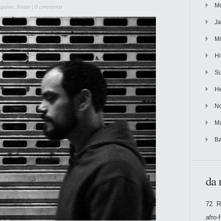
Mu
quivo
,
Notas
|
0 comments
Ja
Mi
Hi
Su
He
No
Ma
Ba
da 
72 R
afro-