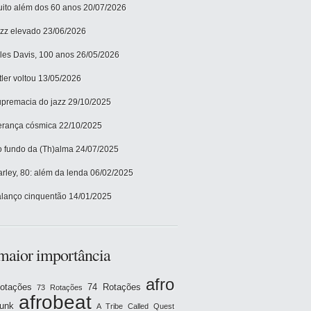
ito além dos 60 anos
20/07/2026
zz elevado
23/06/2026
les Davis, 100 anos
26/05/2026
tler voltou
13/05/2026
premacia do jazz
29/10/2025
rança cósmica
22/10/2025
 fundo da (Th)alma
24/07/2025
rley, 80: além da lenda
06/02/2025
lanço cinquentão
14/01/2025
maior importância
afro
otações
74 Rotações
73 Rotações
afrobeat
funk
A Tribe Called Quest