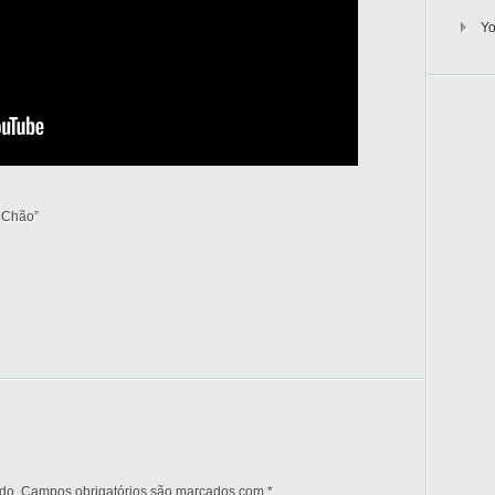
Y
 Chão”
do.
Campos obrigatórios são marcados com
*