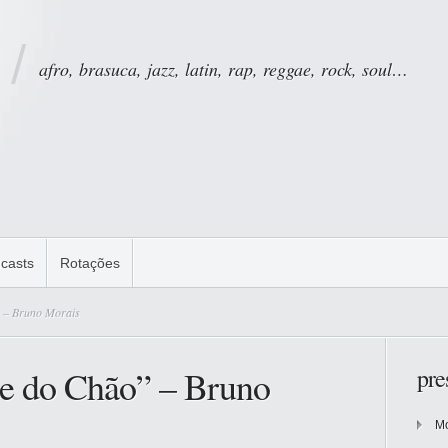
afro, brasuca, jazz, latin, rap, reggae, rock, soul…
casts
Rotações
 – Bruno Morais
de do Chão” – Bruno
pre
Mo