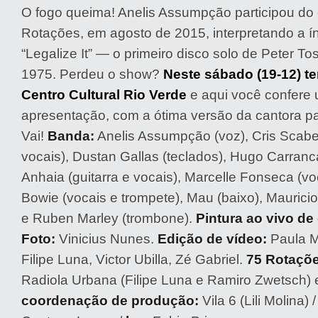
O fogo queima! Anelis Assumpção participou do
Rotações, em agosto de 2015, interpretando a í
“Legalize It” — o primeiro disco solo de Peter T
1975. Perdeu o show?
Neste sábado (19-12) t
Centro Cultural Rio Verde
e aqui você confere
apresentação, com a ótima versão da cantora p
Vai!
Banda:
Anelis Assumpção (voz), Cris Scabell
vocais), Dustan Gallas (teclados), Hugo Carranca
Anhaia (guitarra e vocais), Marcelle Fonseca (vo
Bowie (vocais e trompete), Mau (baixo), Mauricio
e Ruben Marley (trombone).
Pintura ao vivo de
Foto:
Vinicius Nunes.
Edição de vídeo:
Paula M
Filipe Luna, Victor Ubilla, Zé Gabriel.
75 Rotaçõe
Radiola Urbana (Filipe Luna e Ramiro Zwetsch) 
coordenação de produção:
Vila 6 (Lili Molina) 