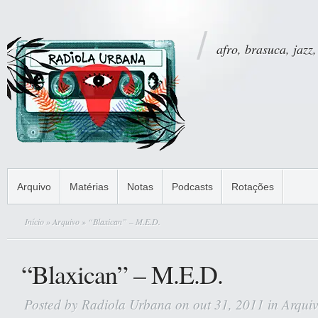
afro, brasuca, jazz,
Arquivo
Matérias
Notas
Podcasts
Rotações
Início
»
Arquivo
» “Blaxican” – M.E.D.
“Blaxican” – M.E.D.
Posted by
Radiola Urbana
on out 31, 2011 in
Arqui