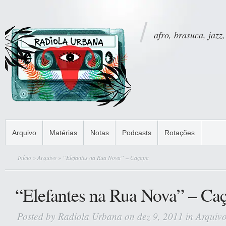
afro, brasuca, jazz,
Arquivo
Matérias
Notas
Podcasts
Rotações
Início
»
Arquivo
» “Elefantes na Rua Nova” – Caçapa
“Elefantes na Rua Nova” – Ca
Posted by
Radiola Urbana
on dez 9, 2011 in
Arquiv