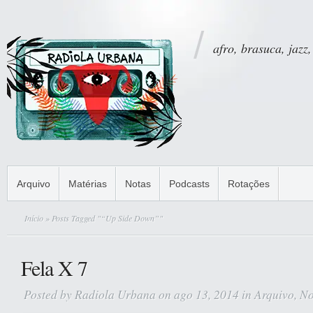
afro, brasuca, jazz,
Arquivo
Matérias
Notas
Podcasts
Rotações
Início
» Posts Tagged "“Up Side Down”"
Fela X 7
Posted by
Radiola Urbana
on ago 13, 2014 in
Arquivo
,
No