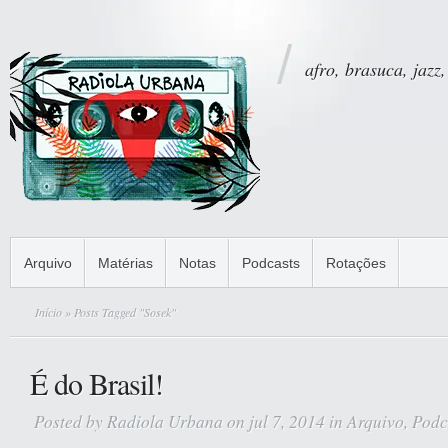
afro, brasuca, jazz,
Arquivo
Matérias
Notas
Podcasts
Rotações
Início
» Posts Tagged "Sosek"
É do Brasil!
Posted by
Radiola Urbana
on jul 7, 2014 in
Arquivo
,
Podc