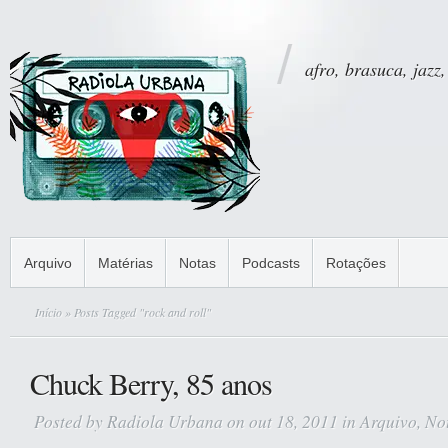
afro, brasuca, jazz,
Arquivo
Matérias
Notas
Podcasts
Rotações
Início
» Posts Tagged "rock and roll"
Chuck Berry, 85 anos
Posted by
Radiola Urbana
on out 18, 2011 in
Arquivo
,
No