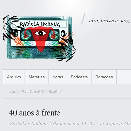
afro, brasuca, jazz,
Arquivo
Matérias
Notas
Podcasts
Rotações
Início
» Posts Tagged "Otis Redding"
40 anos à frente
Posted by
Radiola Urbana
on out 30, 2014 in
Arquivo
,
Ma