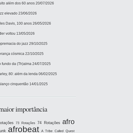
ito além dos 60 anos
20/07/2026
zz elevado
23/06/2026
les Davis, 100 anos
26/05/2026
tler voltou
13/05/2026
premacia do jazz
29/10/2025
rança cósmica
22/10/2025
 fundo da (Th)alma
24/07/2025
rley, 80: além da lenda
06/02/2025
lanço cinquentão
14/01/2025
maior importância
afro
otações
74 Rotações
73 Rotações
afrobeat
funk
A Tribe Called Quest