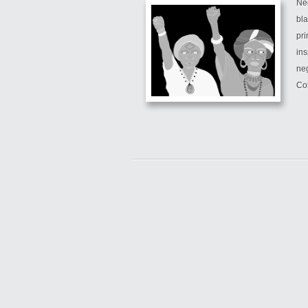
Neg
bl
pri
in
neg
Col