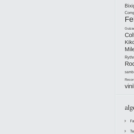
Bix
Comp
Fe
Guiza
Col
Kik
Mil
Ryt
Ro
samb
Recor
vini
alg
F
Tw