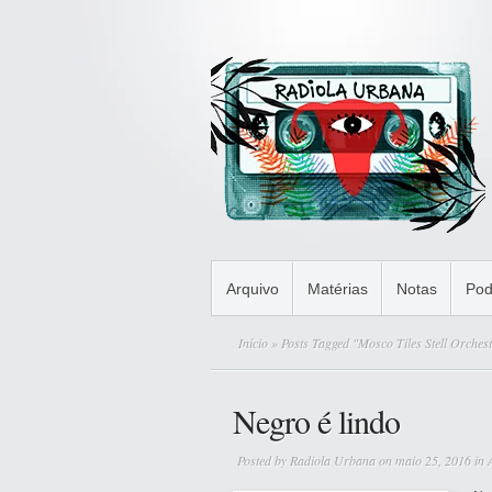
Arquivo
Matérias
Notas
Pod
Início
» Posts Tagged "Mosco Tiles Stell Orches
Negro é lindo
Posted by
Radiola Urbana
on maio 25, 2016 in