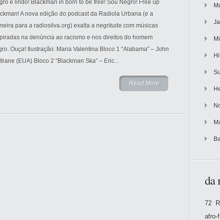
ro é lindo! Blackman in born to be free! Sou Negro! Free up
Mu
ackman! A nova edição do podcast da Radiola Urbana (e a
Ja
meira para a radiosilva.org) exalta a negritude com músicas
spiradas na denúncia ao racismo e nos direitos do homem
Mi
ro. Ouça! Ilustração: Maria Valentina Bloco 1 “Alabama” – John
Hi
trane (EUA) Bloco 2 “Blackman Ska” – Eric...
Su
Read More
He
No
Ma
Ba
da 
72 R
afro-