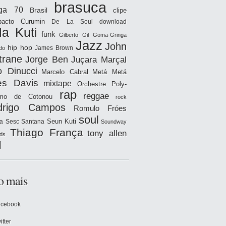
brasuca
iga 70
Brasil
clipe
acto
Curumin
De La Soul
download
la Kuti
funk
Gilberto Gil
Goma-Gringa
Jazz
John
hip hop
James Brown
do
trane
Jorge Ben
Juçara Marçal
o Dinucci
Marcelo Cabral
Metá Metá
es Davis
mixtape
Orchestre Poly-
rap
reggae
hmo de Cotonou
rock
drigo Campos
Romulo Fróes
soul
Seun Kuti
a
Sesc Santana
Soundway
Thiago França
tony allen
ds
l
o mais
acebook
itter