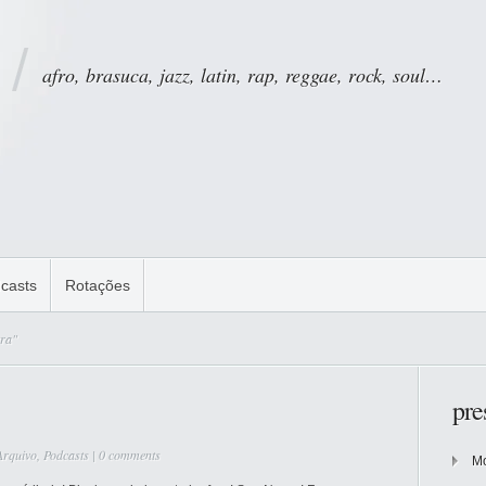
afro, brasuca, jazz, latin, rap, reggae, rock, soul…
casts
Rotações
tra"
pre
Arquivo
,
Podcasts
|
0 comments
Mo