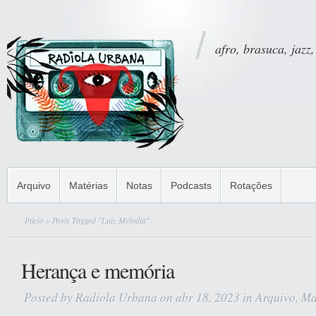
afro, brasuca, jazz,
Arquivo
Matérias
Notas
Podcasts
Rotações
Início
» Posts Tagged "Luiz Melodia"
Herança e memória
Posted by
Radiola Urbana
on abr 18, 2023 in
Arquivo
,
Ma