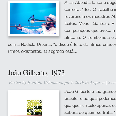
Allan Abbadia lança o seg
carreira, “Ifè”. O trabalho 
reverencia os maestros Ab
Leites, Moacir Santos e Pi
composições que evocam a
africana. O trombonista e
com a Radiola Urbana: “o disco é feito de ritmos criad
ritmos existentes. O segredo está...
João Gilberto, 1973
Posted by
Radiola Urbana
on jul 9, 2019 in
Arquivo
|
2 c
João Gilberto é tão grande
brasileiro ao qual podemos
qualquer círculo apenas c
saberá de quem se trata. 