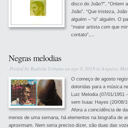
disco do João?”, “Ontem a
João”, “Que tristeza, Joã
alguém – “o” alguém. O pa
“maior artista com que mi
contato”,...
Negras melodias
Posted by
Radiola Urbana
on ago 8, 2018 in
Arquivo
,
Mat
O começo de agosto regis
doloridas para a música 
Luiz Melodia (07/01/1951 
sem Isaac Hayes (20/08/1
Afora a coincidência de d
menos de uma semana, há elementos na biografia de 
aproximam. Nem seria preciso dizer, são duas das voz